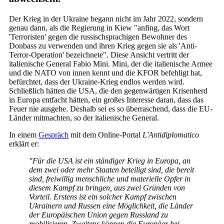
Der Krieg in der Ukraine begann nicht im Jahr 2022, sondern
genau dann, als die Regierung in Kiew "anfing, das Wort
'Terroristen' gegen die russischsprachigen Bewohner des
Donbass zu verwenden und ihren Krieg gegen sie als 'Anti-
Terror-Operation' bezeichnete". Diese Ansicht vertritt der
italienische General Fabio Mini. Mini, der die italienische Armee
und die NATO von innen kennt und die KFOR befehligt hat,
befürchtet, dass der Ukraine-Krieg endlos werden wird.
Schließlich hätten die USA, die den gegenwärtigen Krisenherd
in Europa entfacht hätten, ein großes Interesse daran, dass das
Feuer nie ausgehe. Deshalb sei es so überraschend, dass die EU-
Länder mitmachten, so der italienische General.
In einem
Gespräch
mit dem Online-Portal
L'Antidiplomatico
erklärt er:
"Für die USA ist ein ständiger Krieg in Europa, an
dem zwei oder mehr Staaten beteiligt sind, die bereit
sind, freiwillig menschliche und materielle Opfer in
diesem Kampf zu bringen, aus zwei Gründen von
Vorteil. Erstens ist ein solcher Kampf zwischen
Ukrainern und Russen eine Möglichkeit, die Länder
der Europäischen Union gegen Russland zu
mobilisieren. Zweitens können die Europäer bei