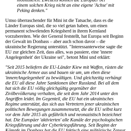
einem solchen Krieg nicht an eine eigene 'Achse' mit
Peking denken."
Umso überraschender für Mini ist die Tatsache, dass es die
Länder Europas sind, die so viel getan haben, um einen
permanent schwelenden Kriegsherd in ihrem Kernland
vorzubereiten. Wie der General feststellt, hat Europa seit Beginn
der Gewalt im Donbass – aber auch schon davor – die
ukrainische Regierung unterstützt. "Interessanterweise sagte die
EU zur gleichen Zeit, dass alles, was passiere, eine 'innere
Angelegenheit' der Ukraine sei", betont Mini und erklärt:
"Seit 2015 beliefern die EU-Länder Kiew mit Waffen, rüsten die
ukrainische Armee aus und bauen sie um, um eben diese
'
i
nnere
Angelegenheit' zu bewältigen. Und gleichzeitig verhängt
die EU all diese Jahre Sanktionen über Russland. Bei all dem
hat sich die EU völlig gleichgültig gegenüber der
Zivilbevölkerung verhalten, die seit dem Jahr 2014 unter den
Angriffen leidet. Im Gegenteil, die EU hat ein ukrainisches
Regime unterstützt, das sich aus Vertretern jener ukrainischen
politischen Bewegungen zusammensetzt, die die EU selbst kurz
vor dem Jahr 2015 als gefährlich und neonazistisch bezeichnet
hat. Die Europäer 'aktivierten' alle Kanäle der psychologischen
Kriegsführung und der Cyberkriegsführung. Seit Beginn der
Kämpfe im Donbass hat die EU faktisch eine militärische Zensur