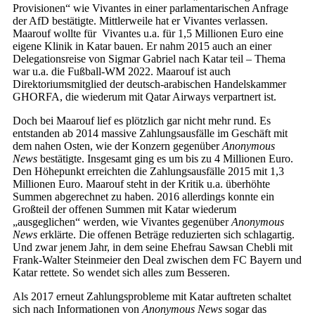
Provisionen“ wie Vivantes in einer parlamentarischen Anfrage
der AfD bestätigte. Mittlerweile hat er Vivantes verlassen.
Maarouf wollte für Vivantes u.a. für 1,5 Millionen Euro eine
eigene Klinik in Katar bauen. Er nahm 2015 auch an einer
Delegationsreise von Sigmar Gabriel nach Katar teil – Thema
war u.a. die Fußball-WM 2022. Maarouf ist auch
Direktoriumsmitglied der deutsch-arabischen Handelskammer
GHORFA, die wiederum mit Qatar Airways verpartnert ist.
Doch bei Maarouf lief es plötzlich gar nicht mehr rund. Es
entstanden ab 2014 massive Zahlungsausfälle im Geschäft mit
dem nahen Osten, wie der Konzern gegenüber
Anonymous
News
bestätigte. Insgesamt ging es um bis zu 4 Millionen Euro.
Den Höhepunkt erreichten die Zahlungsausfälle 2015 mit 1,3
Millionen Euro. Maarouf steht in der Kritik u.a. überhöhte
Summen abgerechnet zu haben. 2016 allerdings konnte ein
Großteil der offenen Summen mit Katar wiederum
„ausgeglichen“ werden, wie Vivantes gegenüber
Anonymous
News
erklärte. Die offenen Beträge reduzierten sich schlagartig.
Und zwar jenem Jahr, in dem seine Ehefrau Sawsan Chebli mit
Frank-Walter Steinmeier den Deal zwischen dem FC Bayern und
Katar rettete. So wendet sich alles zum Besseren.
Als 2017 erneut Zahlungsprobleme mit Katar auftreten schaltet
sich nach Informationen von
Anonymous News
sogar das