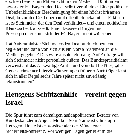
erschien bereits um Mitternacht in den Medien – 10 Stunden
bevor der FC Bayern den Deal selbst verkündete. Eine politische
Unbedenklichkeits-Bescheinigung für einen höchst brisanten
Deal, bevor der Deal überhaupt öffentlich bekannt ist. Faktisch
ist es Steinmeier, der den Deal verkündet – und einen politischen
Blankoscheck ausstellt. Einen besseren Bürgen und
Pressesprecher kann sich der FC Bayern nicht wünschen.
Hat Außenminister Steinmeier den Deal wirklich beratend
begleitet und dann von sich aus ein Vorab-Statement an die
Medien gegeben? Das wäre absolut einmalig. Auf Anfrage will
sich Steinmeier nicht persönlich äußern. Das Bundespräsidialamt
verweist auf das Auswärtige Amt – und von dort heißt es, „die
Genese einzelner Interviewäußerungen früherer Amtsträger lässt
sich in aller Regel sechs Jahre später nicht zuverlässig
rekonstruieren“.
Heusgens Schützenhilfe – vereint gegen
Israel
Die Spur führt zum damaligen außenpolitischen Berater von
Bundeskanzlerin Angela Merkel. Sein Name ist Christoph
Heusgen. Heute ist er Vorsitzender der Münchener
Sicherheitskonferenz. Vor wenigen Tagen geriet er in die