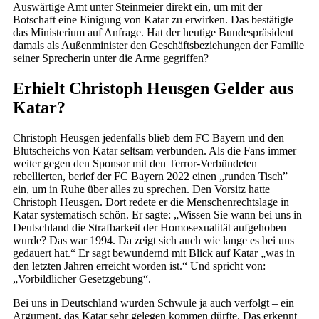
Auswärtige Amt unter Steinmeier direkt ein, um mit der
Botschaft eine Einigung von Katar zu erwirken. Das bestätigte
das Ministerium auf Anfrage. Hat der heutige Bundespräsident
damals als Außenminister den Geschäftsbeziehungen der Familie
seiner Sprecherin unter die Arme gegriffen?
Erhielt Christoph Heusgen Gelder aus
Katar?
Christoph Heusgen jedenfalls blieb dem FC Bayern und den
Blutscheichs von Katar seltsam verbunden. Als die Fans immer
weiter gegen den Sponsor mit den Terror-Verbündeten
rebellierten, berief der FC Bayern 2022 einen „runden Tisch”
ein, um in Ruhe über alles zu sprechen. Den Vorsitz hatte
Christoph Heusgen. Dort redete er die Menschenrechtslage in
Katar systematisch schön. Er sagte: „Wissen Sie wann bei uns in
Deutschland die Strafbarkeit der Homosexualität aufgehoben
wurde? Das war 1994. Da zeigt sich auch wie lange es bei uns
gedauert hat.“ Er sagt bewundernd mit Blick auf Katar „was in
den letzten Jahren erreicht worden ist.“ Und spricht von:
„Vorbildlicher Gesetzgebung“.
Bei uns in Deutschland wurden Schwule ja auch verfolgt – ein
Argument, das Katar sehr gelegen kommen dürfte. Das erkennt