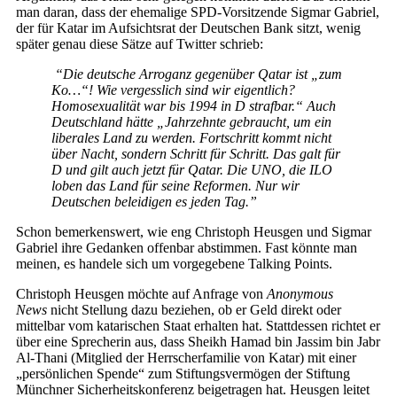
man daran, dass der ehemalige SPD-Vorsitzende Sigmar Gabriel,
der für Katar im Aufsichtsrat der Deutschen Bank sitzt, wenig
später genau diese Sätze auf Twitter schrieb:
“Die deutsche Arroganz gegenüber Qatar ist „zum
Ko…“! Wie vergesslich sind wir eigentlich?
Homosexualität war bis 1994 in D strafbar.“ Auch
Deutschland hätte „Jahrzehnte gebraucht, um ein
liberales Land zu werden. Fortschritt kommt nicht
über Nacht, sondern Schritt für Schritt. Das galt für
D und gilt auch jetzt für Qatar. Die UNO, die ILO
loben das Land für seine Reformen. Nur wir
Deutschen beleidigen es jeden Tag.”
Schon bemerkenswert, wie eng Christoph Heusgen und Sigmar
Gabriel ihre Gedanken offenbar abstimmen. Fast könnte man
meinen, es handele sich um vorgegebene Talking Points.
Christoph Heusgen möchte auf Anfrage von
Anonymous
News
nicht Stellung dazu beziehen, ob er Geld direkt oder
mittelbar vom katarischen Staat erhalten hat. Stattdessen richtet er
über eine Sprecherin aus, dass Sheikh Hamad bin Jassim bin Jabr
Al-Thani (Mitglied der Herrscherfamilie von Katar) mit einer
„persönlichen Spende“ zum Stiftungsvermögen der Stiftung
Münchner Sicherheitskonferenz beigetragen hat. Heusgen leitet