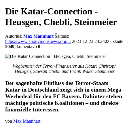
Die Katar-Connection -
Heusgen, Chebli, Steinmeier
Autorius:
Max Mannhart
Šaltinis:
https://www.anonymousnews.org/...
2023-12-23 23:24:00, skaitė
2049
, komentavo
0
Wegbereiter der Terror-Finanzierer aus Katar: Christoph
Heusgen, Sawsan Chebli und Frank-Walter Steinmeier
Der sagenhafte Einfluss des Terror-Staats
Katar in Deutschland zeigt sich in einem Mega-
Werbedeal für den FC Bayern. Dahinter stehen
mächtige politische Koalitionen – und direkte
finanzielle Interessen.
von
Max Mannhart