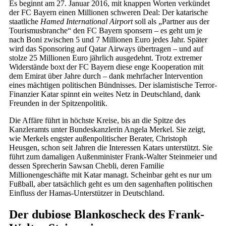
Es beginnt am 27. Januar 2016, mit knappen Worten verkündet
der FC Bayern einen Millionen schweren Deal: Der katarische
staatliche
Hamed International Airport
soll als „Partner aus der
Tourismusbranche“ den FC Bayern sponsern – es geht um je
nach Boni zwischen 5 und 7 Millionen Euro jedes Jahr. Später
wird das Sponsoring auf Qatar Airways übertragen – und auf
stolze 25 Millionen Euro jährlich ausgedehnt. Trotz extremer
Widerstände boxt der FC Bayern diese enge Kooperation mit
dem Emirat über Jahre durch – dank mehrfacher Intervention
eines mächtigen politischen Bündnisses. Der islamistische Terror-
Finanzier Katar spinnt ein weites Netz in Deutschland, dank
Freunden in der Spitzenpolitik.
Die Affäre führt in höchste Kreise, bis an die Spitze des
Kanzleramts unter Bundeskanzlerin Angela Merkel. Sie zeigt,
wie Merkels engster außenpolitischer Berater, Christoph
Heusgen, schon seit Jahren die Interessen Katars unterstützt. Sie
führt zum damaligen Außenminister Frank-Walter Steinmeier und
dessen Sprecherin Sawsan Chebli, deren Familie
Millionengeschäfte mit Katar managt. Scheinbar geht es nur um
Fußball, aber tatsächlich geht es um den sagenhaften politischen
Einfluss der Hamas-Unterstützer in Deutschland.
Der dubiose Blankoscheck des Frank-