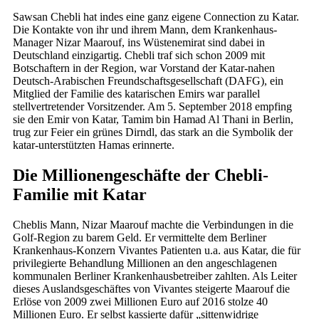
Sawsan Chebli hat indes eine ganz eigene Connection zu Katar.
Die Kontakte von ihr und ihrem Mann, dem Krankenhaus-
Manager Nizar Maarouf, ins Wüstenemirat sind dabei in
Deutschland einzigartig. Chebli traf sich schon 2009 mit
Botschaftern in der Region, war Vorstand der Katar-nahen
Deutsch-Arabischen Freundschaftsgesellschaft (DAFG), ein
Mitglied der Familie des katarischen Emirs war parallel
stellvertretender Vorsitzender. Am 5. September 2018 empfing
sie den Emir von Katar, Tamim bin Hamad Al Thani in Berlin,
trug zur Feier ein grünes Dirndl, das stark an die Symbolik der
katar-unterstützten Hamas erinnerte.
Die Millionengeschäfte der Chebli-
Familie mit Katar
Cheblis Mann, Nizar Maarouf machte die Verbindungen in die
Golf-Region zu barem Geld. Er vermittelte dem Berliner
Krankenhaus-Konzern Vivantes Patienten u.a. aus Katar, die für
privilegierte Behandlung Millionen an den angeschlagenen
kommunalen Berliner Krankenhausbetreiber zahlten. Als Leiter
dieses Auslandsgeschäftes von Vivantes steigerte Maarouf die
Erlöse von 2009 zwei Millionen Euro auf 2016 stolze 40
Millionen Euro. Er selbst kassierte dafür „sittenwidrige