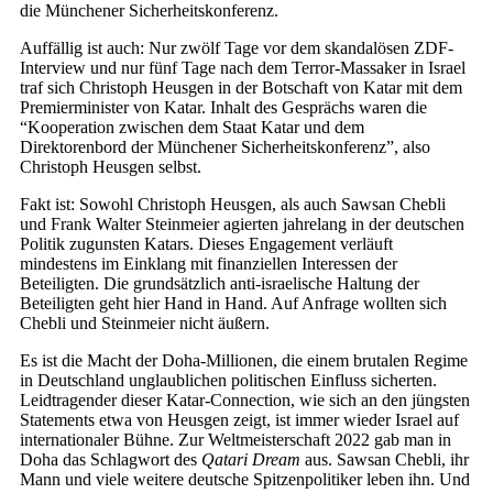
die Münchener Sicherheitskonferenz.
Auffällig ist auch: Nur zwölf Tage vor dem skandalösen ZDF-
Interview und nur fünf Tage nach dem Terror-Massaker in Israel
traf sich Christoph Heusgen in der Botschaft von Katar mit dem
Premierminister von Katar. Inhalt des Gesprächs waren die
“Kooperation zwischen dem Staat Katar und dem
Direktorenbord der Münchener Sicherheitskonferenz”, also
Christoph Heusgen selbst.
Fakt ist: Sowohl Christoph Heusgen, als auch Sawsan Chebli
und Frank Walter Steinmeier agierten jahrelang in der deutschen
Politik zugunsten Katars. Dieses Engagement verläuft
mindestens im Einklang mit finanziellen Interessen der
Beteiligten. Die grundsätzlich anti-israelische Haltung der
Beteiligten geht hier Hand in Hand. Auf Anfrage wollten sich
Chebli und Steinmeier nicht äußern.
Es ist die Macht der Doha-Millionen, die einem brutalen Regime
in Deutschland unglaublichen politischen Einfluss sicherten.
Leidtragender dieser Katar-Connection, wie sich an den jüngsten
Statements etwa von Heusgen zeigt, ist immer wieder Israel auf
internationaler Bühne. Zur Weltmeisterschaft 2022 gab man in
Doha das Schlagwort des
Qatari Dream
aus. Sawsan Chebli, ihr
Mann und viele weitere deutsche Spitzenpolitiker leben ihn. Und