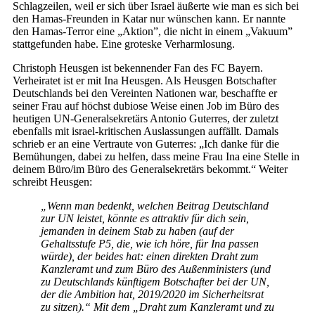
Schlagzeilen, weil er sich über Israel äußerte wie man es sich bei
den Hamas-Freunden in Katar nur wünschen kann. Er nannte
den Hamas-Terror eine „Aktion”, die nicht in einem „Vakuum”
stattgefunden habe. Eine groteske Verharmlosung.
Christoph Heusgen ist bekennender Fan des FC Bayern.
Verheiratet ist er mit Ina Heusgen. Als Heusgen Botschafter
Deutschlands bei den Vereinten Nationen war, beschaffte er
seiner Frau auf höchst dubiose Weise einen Job im Büro des
heutigen UN-Generalsekretärs Antonio Guterres, der zuletzt
ebenfalls mit israel-kritischen Auslassungen auffällt. Damals
schrieb er an eine Vertraute von Guterres: „Ich danke für die
Bemühungen, dabei zu helfen, dass meine Frau Ina eine Stelle in
deinem Büro/im Büro des Generalsekretärs bekommt.“ Weiter
schreibt Heusgen:
„Wenn man bedenkt, welchen Beitrag Deutschland
zur UN leistet, könnte es attraktiv für dich sein,
jemanden in deinem Stab zu haben (auf der
Gehaltsstufe P5, die, wie ich höre, für Ina passen
würde), der beides hat: einen direkten Draht zum
Kanzleramt und zum Büro des Außenministers (und
zu Deutschlands künftigem Botschafter bei der UN,
der die Ambition hat, 2019/2020 im Sicherheitsrat
zu sitzen).“ Mit dem „Draht zum Kanzleramt und zu