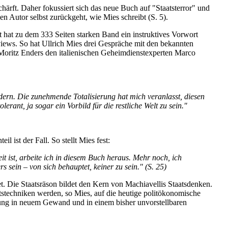
härft. Daher fokussiert sich das neue Buch auf "Staatsterror" und
en Autor selbst zurückgeht, wie Mies schreibt (S. 5).
 hat zu dem 333 Seiten starken Band ein instruktives Vorwort
views. So hat Ullrich Mies drei Gespräche mit den bekannten
Moritz Enders den italienischen Geheimdienstexperten Marco
dern. Die zunehmende Totalisierung hat mich veranlasst, diesen
ant, ja sogar ein Vorbild für die restliche Welt zu sein."
 ist der Fall. So stellt Mies fest:
t ist, arbeite ich in diesem Buch heraus. Mehr noch, ich
 sein – von sich behauptet, keiner zu sein." (S. 25)
et. Die Staatsräson bildet den Kern von Machiavellis Staatsdenken.
stechniken werden, so Mies, auf die heutige politökonomische
gung in neuem Gewand und in einem bisher unvorstellbaren