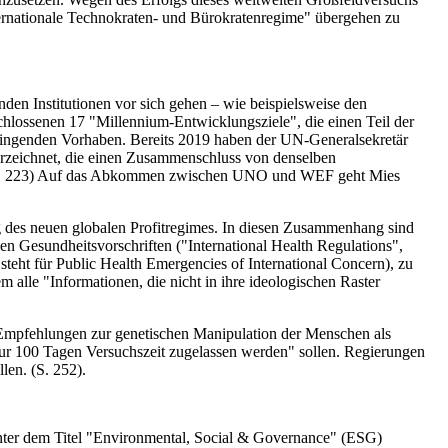
ternationale Technokraten- und Bürokratenregime" übergehen zu
nden Institutionen vor sich gehen – wie beispielsweise den
lossenen 17 "Millennium-Entwicklungsziele", die einen Teil der
lingenden Vorhaben. Bereits 2019 haben der UN-Generalsekretär
terzeichnet, die einen Zusammenschluss von denselben
n." (S. 223) Auf das Abkommen zwischen UNO und WEF geht Mies
ng des neuen globalen Profitregimes. In diesen Zusammenhang sind
 Gesundheitsvorschriften ("International Health Regulations",
teht für Public Health Emergencies of International Concern), zu
 alle "Informationen, die nicht in ihre ideologischen Raster
"Empfehlungen zur genetischen Manipulation der Menschen als
nur 100 Tagen Versuchszeit zugelassen werden" sollen. Regierungen
len. (S. 252).
 unter dem Titel "Environmental, Social & Governance" (ESG)