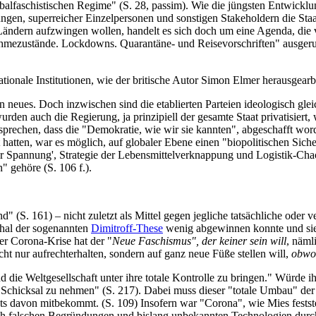
alfaschistischen Regime" (S. 28, passim). Wie die jüngsten Entwicklu
ngen, superreicher Einzelpersonen und sonstigen Stakeholdern die Staa
n Ländern aufzwingen wollen, handelt es sich doch um eine Agenda, d
hmezustände. Lockdowns. Quarantäne- und Reisevorschriften" ausgerufe
nationale Institutionen, wie der britische Autor Simon Elmer herausgearbe
n neues. Doch inzwischen sind die etablierten Parteien ideologisch gle
den auch die Regierung, ja prinzipiell der gesamte Staat privatisiert, 
rechen, dass die "Demokratie, wie wir sie kannten", abgeschafft word
 hatten, war es möglich, auf globaler Ebene einen "biopolitischen Siche
er Spannung', Strategie der Lebensmittelverknappung und Logistik-Chao
" gehöre (S. 106 f.).
 (S. 161) – nicht zuletzt als Mittel gegen jegliche tatsächliche oder
hal der sogenannten
Dimitroff-These
wenig abgewinnen konnte und sie a
er Corona-Krise hat der "
Neue Faschismus", der keiner sein will
, näml
cht nur aufrechterhalten, sondern auf ganz neue Füße stellen will,
obwoh
d die Weltgesellschaft unter ihre totale Kontrolle zu bringen." Würde i
r Schicksal zu nehmen" (S. 217). Dabei muss dieser "totale Umbau" der 
s davon mitbekommt. (S. 109) Insofern war "Corona", wie Mies feststell
ch falschen Begründungen und bislang unbekannten Technologien durch