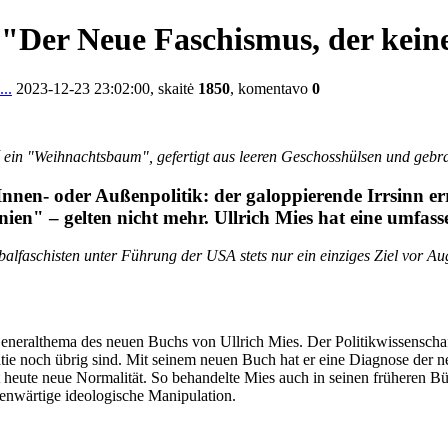
 "Der Neue Faschismus, der keine
..
2023-12-23 23:02:00, skaitė
1850
, komentavo
0
 ein "Weihnachtsbaum", gefertigt aus leeren Geschosshülsen und gebr
Innen- oder Außenpolitik: der galoppierende Irrsinn e
inien" – gelten nicht mehr. Ullrich Mies hat eine umfas
lfaschisten unter Führung der USA stets nur ein einziges Ziel vor Auge
neralthema des neuen Buchs von Ullrich Mies. Der Politikwissenschaftle
ie noch übrig sind. Mit seinem neuen Buch hat er eine Diagnose der n
st heute neue Normalität. So behandelte Mies auch in seinen früheren 
enwärtige ideologische Manipulation.