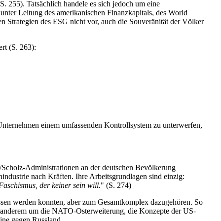
. 255). Tatsächlich handele es sich jedoch um eine
nter Leitung des amerikanischen Finanzkapitals, des World
Strategien des ESG nicht vor, auch die Souveränität der Völker
t (S. 263):
des Unternehmen einem umfassenden Kontrollsystem zu unterwerfen,
-/Scholz-Administrationen an der deutschen Bevölkerung
nindustrie nach Kräften. Ihre Arbeitsgrundlagen sind einzig:
aschismus, der keiner sein will.
" (S. 274)
rissen werden konnten, aber zum Gesamtkomplex dazugehören. So
ter anderem um die NATO-Osterweiterung, die Konzepte der US-
aine gegen Russland.