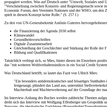
propagiert werden. Was auf Deutsch unter "Umwelt, Soziales und Un
"Verschmelzung zwischen Konzern- und Regierungsmacht sowie inter
Economic Forum, den Vereinten Nationen und der WHO, um den Zust
spielt in diesem Konzept keine Rolle." (S. 257 f.)
Zu den von UN-Generalsekretär António Guterres hervorgehobenen s
die Finanzierung der Agenda 2030 selbst
Klimawandel
Gesundheitsvorschriften
Digitale Zusammenarbeit
Gleichstellung der Geschlechter und Stärkung der Rolle der F
Bildung und Qualifikationen
Tatsächlich verbirgt sich, so Mies, hinter diesen im Einzelnen pos
das "mit weiteren Wohlverhaltensindices in ein Social Credit System
Was Deutschland betrifft, so lautet das Fazit von Ullrich Mies:
"Ein besonders antidemokratisches und bösartiges Statthalte
festgesaugt, plündert das Land aus, unterstützt Stellvertreter
Machterhalt und Machterweiterung auf der Grundlage der machi
Im Interview-Anhang des Buches werden zahlreiche Themen aufgegr
dreht sich das Interview mit Wolfgang Effenberger um Geopolitik 
Neocons, die ideologische Zurichtung (Russophobie/Transatlantismu