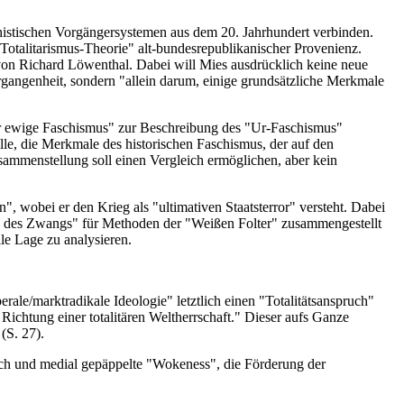
chistischen Vorgängersystemen aus dem 20. Jahrhundert verbinden.
Totalitarismus-Theorie" alt-bundesrepublikanischer Provenienz.
 von Richard Löwenthal. Dabei will Mies ausdrücklich keine neue
rgangenheit, sondern "allein darum, einige grundsätzliche Merkmale
er ewige Faschismus" zur Beschreibung des "Ur-Faschismus"
le, die Merkmale des historischen Faschismus, der auf den
sammenstellung soll einen Vergleich ermöglichen, aber kein
", wobei er den Krieg als "ultimativen Staatsterror" versteht. Dabei
le des Zwangs" für Methoden der "Weißen Folter" zusammengestellt
e Lage zu analysieren.
ale/marktradikale Ideologie" letztlich einen "Totalitätsanspruch"
ichtung einer totalitären Weltherrschaft." Dieser aufs Ganze
(S. 27).
sch und medial gepäppelte "Wokeness", die Förderung der