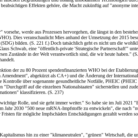
n beabsichtigen Effekten gehöre, die Macht zukünftig auf "anonyme in
" vorsehe, werde aus Prozessen hervorgehen, die längst in den bestehe
WHO). Dies veranschaulicht Mies anhand der Umsetzung der 2015 besch
DG) bilden. (S. 221 f.) Doch tatsächlich geht es nicht um die wohlk
aus Schwab, eine "öffentlich-private 'Strategische Partnerschaft'" un
versen Zustände in der Welt verantwortlich sind, die wir heute habe
handelt.
Funktion der zu 80 Prozent spendenfinanzierten WHO bei der Etablieru
 Amendment", abgekürzt als CA+) und die Änderung der Internationalen
le Kontrolle über sogenannte gesundheitliche Notfälle, PHEIC (PHEIC s
"Durchgriff auf die einzelnen Nationalstaaten" sicherstellen und zudem
tionen" klassifizieren. (S. 237)
chtige Rolle, und sie geht immer weiter." So habe sie im Juli 2021 
s zum Jahr 2030 "500 neue mRNA-Impfstoffe zu entwickeln", die nach "
Fristen für mögliche Impfschäden Entschädigungen gezahlt werden sol
 Kapitalismus hin zu einer "klimaneutralen", "grünen" Wirtschaft, die