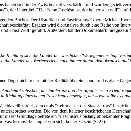
ms haben sich in der Zwischenzeit verschärft – und wurden gezielt versc
rs"), der Untertitel ("Der Neue Faschismus, der keiner sein will") auf d
liegenden Buches. Der Historiker und Faschismus-Experte Michael Ewert
chaft beschäftigt. Ergänzt wird die Analyse durch eine Reihe von Inter
und Ernst Wolff geführt. Außerdem hat der Dokumentarfilmregisseur 
che Richtung sich die Länder der westlichen 'Wertegemeinschaft' verän
ch die Länder des Wertewertens noch immer damit, demokratisch und toler
ängst nicht mehr mit der Realität überein, sondern das glatte Gegenteil
ntidemokratischen, der Intoleranz und der organisierten Friedlosigkei
 in Richtung eines neuen Faschismus bewegen, der – wie sollte es anders
Machiavelli zurück, den er als "Lehrmeister des Staatsterrors" bezeichn
untergeordnet werden. Die von dem Italiener beschriebenen Herrschaft
Auf dieser Grundlage betrete ein "Faschismus bislang unbekannter Prä
e Faschismus" behauptet von sich, keiner zu sein (S. 27).