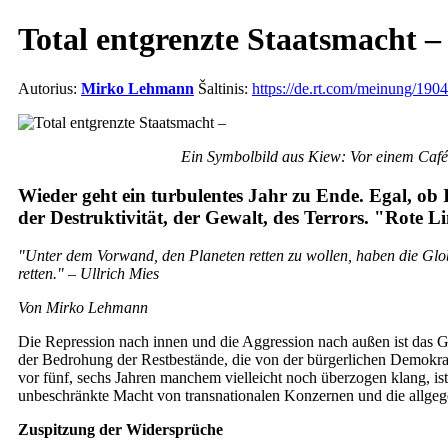
Total entgrenzte Staatsmacht –
Autorius:
Mirko Lehmann
Šaltinis:
https://de.rt.com/meinung/1904.
Ein Symbolbild aus Kiew: Vor einem Café
Wieder geht ein turbulentes Jahr zu Ende. Egal, ob 
der Destruktivität, der Gewalt, des Terrors. "Rote L
"Unter dem Vorwand, den Planeten retten zu wollen, haben die Globa
retten." – Ullrich Mies
Von Mirko Lehmann
Die Repression nach innen und die Aggression nach außen ist das Ge
der Bedrohung der Restbestände, die von der bürgerlichen Demokrat
vor fünf, sechs Jahren manchem vielleicht noch überzogen klang, i
unbeschränkte Macht von transnationalen Konzernen und die allgeg
Zuspitzung der Widersprüche