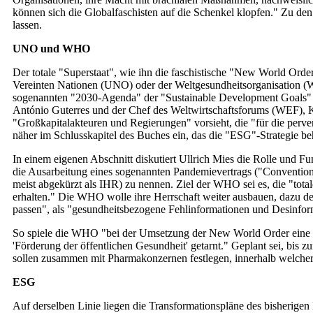
können sich die Globalfaschisten auf die Schenkel klopfen." Zu de
lassen.
UNO und WHO
Der totale "Superstaat", wie ihn die faschistische "New World Order
Vereinten Nationen (UNO) oder der Weltgesundheitsorganisation (
sogenannten "2030-Agenda" der "Sustainable Development Goals" (S
António Guterres und der Chef des Weltwirtschaftsforums (WEF), Kl
"Großkapitalakteuren und Regierungen" vorsieht, die "für die per
näher im Schlusskapitel des Buches ein, das die "ESG"-Strategie be
In einem eigenen Abschnitt diskutiert Ullrich Mies die Rolle und 
die Ausarbeitung eines sogenannten Pandemievertrags ("Convention
meist abgekürzt als IHR) zu nennen. Ziel der WHO sei es, die "tota
erhalten." Die WHO wolle ihre Herrschaft weiter ausbauen, dazu den 
passen", als "gesundheitsbezogene Fehlinformationen und Desinforma
So spiele die WHO "bei der Umsetzung der New World Order eine wi
'Förderung der öffentlichen Gesundheit' getarnt." Geplant sei, bi
sollen zusammen mit Pharmakonzernen festlegen, innerhalb welcher 
ESG
Auf derselben Linie liegen die Transformationspläne des bisherigen