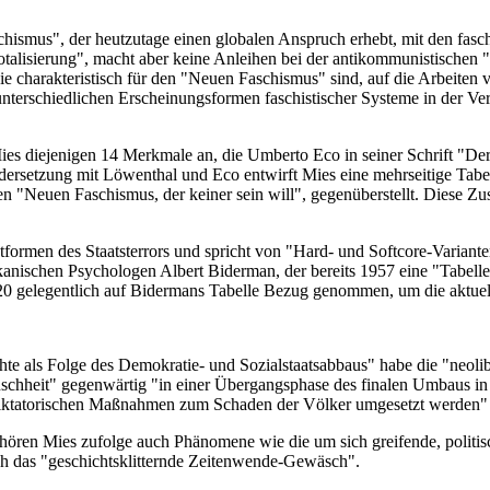
chismus", der heutzutage einen globalen Anspruch erhebt, mit den fas
talisierung", macht aber keine Anleihen bei der antikommunistischen "
ie charakteristisch für den "Neuen Faschismus" sind, auf die Arbeiten
unterschiedlichen Erscheinungsformen faschistischer Systeme in der Ve
ies diejenigen 14 Merkmale an, die Umberto Eco in seiner Schrift "D
dersetzung mit Löwenthal und Eco entwirft Mies eine mehrseitige Tabel
n "Neuen Faschismus, der keiner sein will", gegenüberstellt. Diese Zu
formen des Staatsterrors und spricht von "Hard- und Softcore-Varianten
anischen Psychologen Albert Biderman, der bereits 1957 eine "Tabel
 gelegentlich auf Bidermans Tabelle Bezug genommen, um die aktuell
e als Folge des Demokratie- und Sozialstaatsabbaus" habe die "neoliber
schheit" gegenwärtig "in einer Übergangsphase des finalen Umbaus in R
diktatorischen Maßnahmen zum Schaden der Völker umgesetzt werden" 
hören Mies zufolge auch Phänomene wie die um sich greifende, politi
ch das "geschichtsklitternde Zeitenwende-Gewäsch".