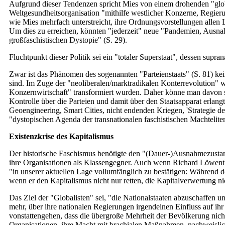
Aufgrund dieser Tendenzen spricht Mies von einem drohenden "glob
Weltgesundheitsorganisation "mithilfe westlicher Konzerne, Regieru
wie Mies mehrfach unterstreicht, ihre Ordnungsvorstellungen alle
Um dies zu erreichen, könnten "jederzeit" neue "Pandemien, Ausna
großfaschistischen Dystopie" (S. 29).
Fluchtpunkt dieser Politik sei ein "totaler Superstaat", dessen supra
Zwar ist das Phänomen des sogenannten "Parteienstaats" (S. 81) kei
sind. Im Zuge der "neoliberalen/marktradikalen Konterrevolution" wur
Konzernwirtschaft" transformiert wurden. Daher könne man davon sp
Kontrolle über die Parteien und damit über den Staatsapparat erlangt
Geoengineering, Smart Cities, nicht endenden Kriegen, 'Strategie d
"dystopischen Agenda der transnationalen faschistischen Machteliten
Existenzkrise des Kapitalismus
Der historische Faschismus benötigte den "(Dauer-)Ausnahmezustand"
ihre Organisationen als Klassengegner. Auch wenn Richard Löwent
"in unserer aktuellen Lage vollumfänglich zu bestätigen: Während d
wenn er den Kapitalismus nicht nur retten, die Kapitalverwertung ni
Das Ziel der "Globalisten" sei, "die Nationalstaaten abzuschaffen un
mehr, über ihre nationalen Regierungen irgendeinen Einfluss auf ih
vonstattengehen, dass die übergroße Mehrheit der Bevölkerung nicht
Organisationen, ihre Macht mit brachialen Maßnahmen, nachweisli