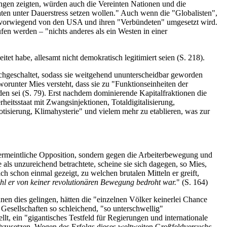
ngen zeigten, würden auch die Vereinten Nationen und die
ten unter Dauerstress setzen wollen." Auch wenn die "Globalisten",
ie vorwiegend von den USA und ihren "Verbündeten" umgesetzt wird.
n werden – "nichts anderes als ein Westen in einer
itet habe, allesamt nicht demokratisch legitimiert seien (S. 218).
ichgeschaltet, sodass sie weitgehend ununterscheidbar geworden
worunter Mies versteht, dass sie zu "Funktionseinheiten der
en sei (S. 79). Erst nachdem dominierende Kapitalfraktionen die
rheitsstaat mit Zwangsinjektionen, Totaldigitalisierung,
tisierung, Klimahysterie" und vielem mehr zu etablieren, was zur
 vermeintliche Opposition, sondern gegen die Arbeiterbewegung und
ls unzureichend betrachtete, scheine sie sich dagegen, so Mies,
ich schon einmal gezeigt, zu welchen brutalen Mitteln er greift,
l er von keiner revolutionären Bewegung bedroht war.
" (S. 164)
hnen dies gelingen, hätten die "einzelnen Völker keinerlei Chance
Gesellschaften so schleichend, "so unterschwellig"
t, ein "gigantisches Testfeld für Regierungen und internationale
zusetzen. Wegen des Erfolgs dieses weltweiten Großfeldversuchs