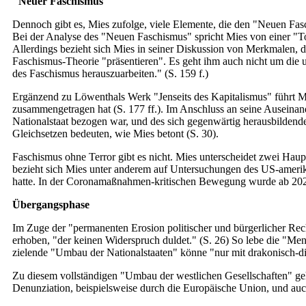
"Neuer Faschismus"
Dennoch gibt es, Mies zufolge, viele Elemente, die den "Neuen Fas
Bei der Analyse des "Neuen Faschismus" spricht Mies von einer "To
Allerdings bezieht sich Mies in seiner Diskussion von Merkmalen, d
Faschismus-Theorie "präsentieren". Es geht ihm auch nicht um die 
des Faschismus herauszuarbeiten." (S. 159 f.)
Ergänzend zu Löwenthals Werk "Jenseits des Kapitalismus" führt M
zusammengetragen hat (S. 177 ff.). Im Anschluss an seine Auseinan
Nationalstaat bezogen war, und des sich gegenwärtig herausbildende
Gleichsetzen bedeuten, wie Mies betont (S. 30).
Faschismus ohne Terror gibt es nicht. Mies unterscheidet zwei Haupt
bezieht sich Mies unter anderem auf Untersuchungen des US-amerik
hatte. In der Coronamaßnahmen-kritischen Bewegung wurde ab 2020
Übergangsphase
Im Zuge der "permanenten Erosion politischer und bürgerlicher Recht
erhoben, "der keinen Widerspruch duldet." (S. 26) So lebe die "Men
zielende "Umbau der Nationalstaaten" könne "nur mit drakonisch-
Zu diesem vollständigen "Umbau der westlichen Gesellschaften" ge
Denunziation, beispielsweise durch die Europäische Union, und au