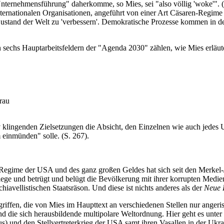
ternehmensführung" daherkomme, so Mies, sei "also völlig 'woke'". (S
nationalen Organisationen, angeführt von einer Art Cäsaren-Regime u
and der Welt zu 'verbessern'. Demokratische Prozesse kommen in den 
echs Hauptarbeitsfeldern der "Agenda 2030" zählen, wie Mies erläuter
rau
itiv klingenden Zielsetzungen die Absicht, den Einzelnen wie auch je
 einmünden" solle. (S. 267).
r-Regime der USA und des ganz großen Geldes hat sich seit den Merkel
kriege und betrügt und belügt die Bevölkerung mit ihrer korrupten Medie
avellistischen Staatsräson. Und diese ist nichts anderes als der
Neue F
iffen, die von Mies im Haupttext an verschiedenen Stellen nur ange
und die sich herausbildende multipolare Weltordnung. Hier geht es un
s) und den Stellvertreterkrieg der USA samt ihren Vasallen in der Ukr