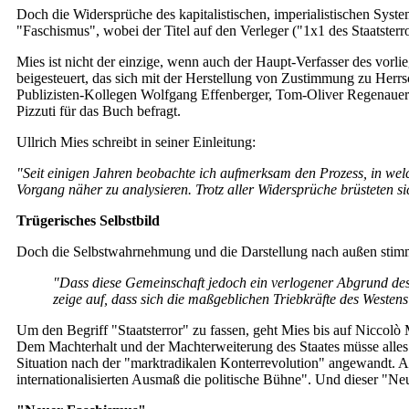
Doch die Widersprüche des kapitalistischen, imperialistischen Syste
"Faschismus", wobei der Titel auf den Verleger ("1x1 des Staatsterro
Mies ist nicht der einzige, wenn auch der Haupt-Verfasser des vor
beigesteuert, das sich mit der Herstellung von Zustimmung zu Herrs
Publizisten-Kollegen Wolfgang Effenberger, Tom-Oliver Regenauer 
Pizzuti für das Buch befragt.
Ullrich Mies schreibt in seiner Einleitung:
"Seit einigen Jahren beobachte ich aufmerksam den Prozess, in wel
Vorgang näher zu analysieren. Trotz aller Widersprüche brüsteten si
Trügerisches Selbstbild
Doch die Selbstwahrnehmung und die Darstellung nach außen stimmen l
"Dass diese Gemeinschaft jedoch ein verlogener Abgrund des A
zeige auf, dass sich die maßgeblichen Triebkräfte des Westens
Um den Begriff "Staatsterror" zu fassen, geht Mies bis auf Niccolò 
Dem Machterhalt und der Machterweiterung des Staates müsse alles 
Situation nach der "marktradikalen Konterrevolution" angewandt. 
internationalisierten Ausmaß die politische Bühne". Und dieser "Neu