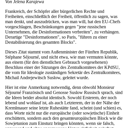
Von Jelena Karajewa
Frankreich, der Schöpfer aller bürgerlichen Rechte und
Freiheiten, einschließlich der Freiheit, öffentlich zu sagen, was
man denkt, und auszudrücken, was man will, hat den EU-Chefs
vorgeschlagen, Beschränkungen gegen "jene russischen
Unternehmen, die Desinformationen verbreiten", zu verhängen.
Derartige "Desinformationen", so Paris, "führen zu einer
Destabilisierung des gesamten Blocks".
Dieses Zitat stammt vom Außenminister der Fünften Republik,
Stéphane Séjourné, und nicht etwa, wie man vermuten könnte,
aus einem (für den dienstlichen Gebrauch vorgesehenen)
Beschluss einer der Sitzungen des Zentralkomitees der KPdSU,
die vom für Ideologie zuständigen Sekretär des Zentralkomitees,
Michail Andrejewitsch Suslow, geleitet wurde.
Hier ist eine Anmerkung notwendig, denn obwohl Monsieur
Séjourné Französisch und Genosse Suslow Russisch sprach, sind
die Ideen beider absolut identisch. Sowohl Ersterem, der noch
lebend und wohlauf ist, als auch Letzterem, der in der Nähe der
Kremlmauer seine letzte Ruhestätte fand, scheint (und schien) es,
dass Worte nicht nur die europäische (oder sowjetische) Einheit
erschüttern, sondern auch den gesamteuropäischen Block wie die
Sowjetunion zum Einsturz bringen könnten, wenn sie falsch,