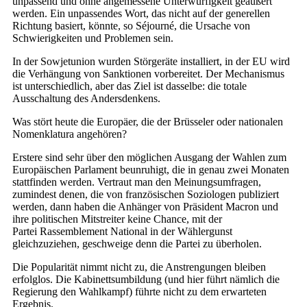
unpassend und ohne angemessene Unterwürfigkeit geäußert
werden. Ein unpassendes Wort, das nicht auf der generellen
Richtung basiert, könnte, so Séjourné, die Ursache von
Schwierigkeiten und Problemen sein.
In der Sowjetunion wurden Störgeräte installiert, in der EU wird
die Verhängung von Sanktionen vorbereitet. Der Mechanismus
ist unterschiedlich, aber das Ziel ist dasselbe: die totale
Ausschaltung des Andersdenkens.
Was stört heute die Europäer, die der Brüsseler oder nationalen
Nomenklatura angehören?
Erstere sind sehr über den möglichen Ausgang der Wahlen zum
Europäischen Parlament beunruhigt, die in genau zwei Monaten
stattfinden werden. Vertraut man den Meinungsumfragen,
zumindest denen, die von französischen Soziologen publiziert
werden, dann haben die Anhänger von Präsident Macron und
ihre politischen Mitstreiter keine Chance, mit der
Partei Rassemblement National in der Wählergunst
gleichzuziehen, geschweige denn die Partei zu überholen.
Die Popularität nimmt nicht zu, die Anstrengungen bleiben
erfolglos. Die Kabinettsumbildung (und hier führt nämlich die
Regierung den Wahlkampf) führte nicht zu dem erwarteten
Ergebnis.