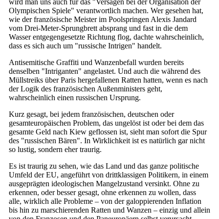
wird man uns auch für das "Versagen bei der Organisation der
Olympischen Spiele" verantwortlich machen. Wer gesehen hat,
wie der französische Meister im Poolspringen Alexis Jandard
vom Drei-Meter-Sprungbrett absprang und fast in die dem
Wasser entgegengesetzte Richtung flog, dachte wahrscheinlich,
dass es sich auch um "russische Intrigen" handelt.
Antisemitische Graffiti und Wanzenbefall wurden bereits
denselben "Intriganten" angelastet. Und auch die während des
Müllstreiks über Paris hergefallenen Ratten hatten, wenn es nach
der Logik des französischen Außenministers geht,
wahrscheinlich einen russischen Ursprung.
Kurz gesagt, bei jedem französischen, deutschen oder
gesamteuropäischen Problem, das ungelöst ist oder bei dem das
gesamte Geld nach Kiew geflossen ist, sieht man sofort die Spur
des "russischen Bären". In Wirklichkeit ist es natürlich gar nicht
so lustig, sondern eher traurig.
Es ist traurig zu sehen, wie das Land und das ganze politische
Umfeld der EU, angeführt von drittklassigen Politikern, in einem
ausgeprägten ideologischen Mangelzustand versinkt. Ohne zu
erkennen, oder besser gesagt, ohne erkennen zu wollen, dass
alle, wirklich alle Probleme ‒ von der galoppierenden Inflation
bis hin zu marschierenden Ratten und Wanzen ‒ einzig und allein
von den Franzosen und den Paneuropäern selbst verursacht