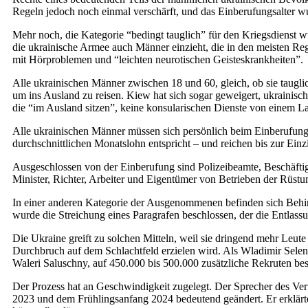
Regeln jedoch noch einmal verschärft, und das Einberufungsalter w
Mehr noch, die Kategorie “bedingt tauglich” für den Kriegsdienst wu
die ukrainische Armee auch Männer einzieht, die in den meisten Reg
mit Hörproblemen und “leichten neurotischen Geisteskrankheiten”.
Alle ukrainischen Männer zwischen 18 und 60, gleich, ob sie taugli
um ins Ausland zu reisen. Kiew hat sich sogar geweigert, ukrainisc
die “im Ausland sitzen”, keine konsularischen Dienste von einem Lan
Alle ukrainischen Männer müssen sich persönlich beim Einberufung
durchschnittlichen Monatslohn entspricht – und reichen bis zur Ein
Ausgeschlossen von der Einberufung sind Polizeibeamte, Beschäftigt
Minister, Richter, Arbeiter und Eigentümer von Betrieben der Rüstun
In einer anderen Kategorie der Ausgenommenen befinden sich Behind
wurde die Streichung eines Paragrafen beschlossen, der die Entlassu
Die Ukraine greift zu solchen Mitteln, weil sie dringend mehr Leute
Durchbruch auf dem Schlachtfeld erzielen wird. Als Wladimir Sel
Waleri Saluschny, auf 450.000 bis 500.000 zusätzliche Rekruten bes
Der Prozess hat an Geschwindigkeit zugelegt. Der Sprecher des Ver
2023 und dem Frühlingsanfang 2024 bedeutend geändert. Er erklärte, 