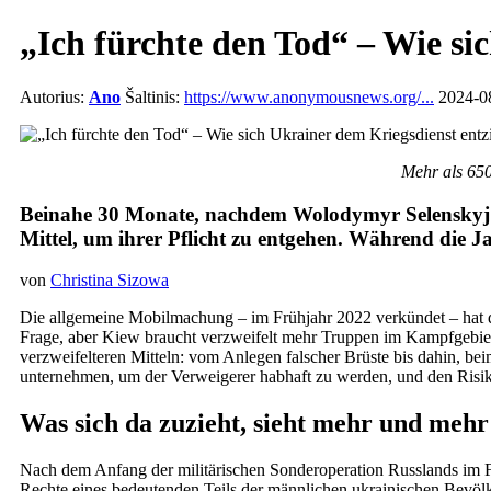
„Ich fürchte den Tod“ – Wie si
Autorius:
Ano
Šaltinis:
https://www.anonymousnews.org/...
2024-08
Mehr als 650
Beinahe 30 Monate, nachdem Wolodymyr Selenskyj mä
Mittel, um ihrer Pflicht zu entgehen. Während die J
von
Christina Sizowa
Die allgemeine Mobilmachung – im Frühjahr 2022 verkündet – hat d
Frage, aber Kiew braucht verzweifelt mehr Truppen im Kampfgebiet
verzweifelteren Mitteln: vom Anlegen falscher Brüste bis dahin, be
unternehmen, um der Verweigerer habhaft zu werden, und den Risike
Was sich da zuzieht, sieht mehr und mehr 
Nach dem Anfang der militärischen Sonderoperation Russlands im F
Rechte eines bedeutenden Teils der männlichen ukrainischen Bevölk