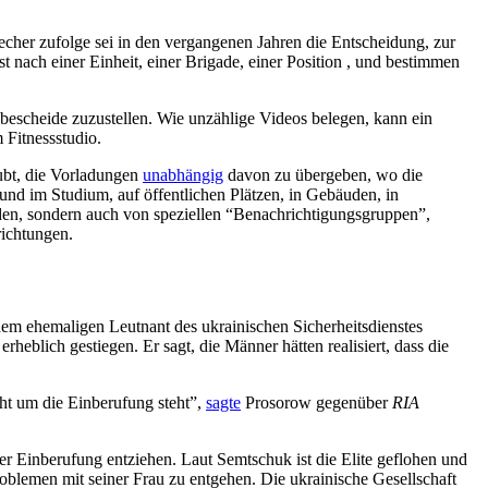
echer zufolge sei in den vergangenen Jahren die Entscheidung, zur
 nach einer Einheit, einer Brigade, einer Position , und bestimmen
bescheide zuzustellen. Wie unzählige Videos belegen, kann ein
 Fitnessstudio.
aubt, die Vorladungen
unabhängig
davon zu übergeben, wo die
 und im Studium, auf öffentlichen Plätzen, in Gebäuden, in
n, sondern auch von speziellen “Benachrichtigungsgruppen”,
richtungen.
inem ehemaligen Leutnant des ukrainischen Sicherheitsdienstes
heblich gestiegen. Er sagt, die Männer hätten realisiert, dass die
cht um die Einberufung steht”,
sagte
Prosorow gegenüber
RIA
er Einberufung entziehen. Laut Semtschuk ist die Elite geflohen und
Problemen mit seiner Frau zu entgehen. Die ukrainische Gesellschaft