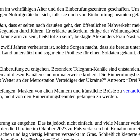
rn im wehrfähigen Alter und den Einberufungszentren geschaffen. Um d
agen Notrufgeräte bei sich, falls sie doch von Einberufungsbeamten ge
ian
, dass er selten nach draußen geht, den öffentlichen Nahverkehr meid
Gegenden durchführen. Er erklärte außerdem, einige der Wohnungsbes
Ukraine arm zu sein, heißt tot zu sein”, beklagte Alexanders Frau Nastja.
zwölf Jahren verheiratet ist, solche Sorgen macht, dass sie bereits unter
n Land unterstützt und sogar eine Prothese für einen Soldaten gekauft, de
inberufung zu entgehen. Besondere Telegram-Kanäle sind entstanden,
n auf diesen Kanälen sind normalerweise kodiert. Die Einberufungsb
s Wetter an der Metrostation Verteidiger der Ukraine?” Antwort: “Drei
efangen, Masken von alten Männern und künstliche Brüste zu
verkauf
n, nicht von den Einberufungsbeamten gefangen zu werden.
ierung zu entgehen. Das ist jedoch nicht einfach, und viele Männer ver
 der die Ukraine im Oktober 2023 zu Fuß verlassen hat. Er nahm nur ei
wachen und lag vierzig Minuten versteckt im Gras. Schließlich klettert
t kämpfen. Ich fürchte den Tod”, sagte er.