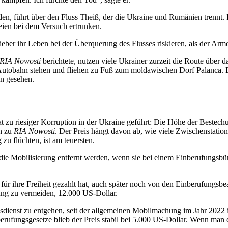
en, führt über den Fluss Theiß, der die Ukraine und Rumänien trennt. 
eien bei dem Versuch ertrunken.
lieber ihr Leben bei der Überquerung des Flusses riskieren, als der Arm
RIA Nowosti
berichtete, nutzen viele Ukrainer zurzeit die Route über
er Autobahn stehen und fliehen zu Fuß zum moldawischen Dorf Palanca. E
n gesehen.
zu riesiger Korruption in der Ukraine geführt: Die Höhe der Bestechun
n zu
RIA Nowosti
. Der Preis hängt davon ab, wie viele Zwischenstatio
u flüchten, ist am teuersten.
 Mobilisierung entfernt werden, wenn sie bei einem Einberufungsbüro regi
al für ihre Freiheit gezahlt hat, auch später noch von den Einberufungs
ung zu vermeiden, 12.000 US-Dollar.
ienst zu entgehen, seit der allgemeinen Mobilmachung im Jahr 2022 
erufungsgesetze blieb der Preis stabil bei 5.000 US-Dollar. Wenn man di