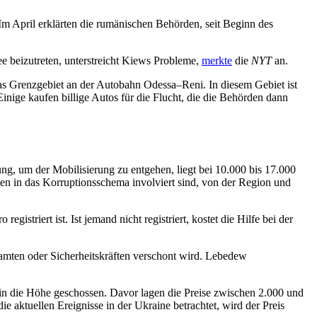
Im April erklärten die rumänischen Behörden, seit Beginn des
ee beizutreten, unterstreicht Kiews Probleme,
merkte
die
NYT
an.
 das Grenzgebiet an der Autobahn Odessa–Reni. In diesem Gebiet ist
inige kaufen billige Autos für die Flucht, die die Behörden dann
g, um der Mobilisierung zu entgehen, liegt bei 10.000 bis 17.000
nen in das Korruptionsschema involviert sind, von der Region und
striert ist. Ist jemand nicht registriert, kostet die Hilfe bei der
beamten oder Sicherheitskräften verschont wird. Lebedew
in die Höhe geschossen. Davor lagen die Preise zwischen 2.000 und
e aktuellen Ereignisse in der Ukraine betrachtet, wird der Preis