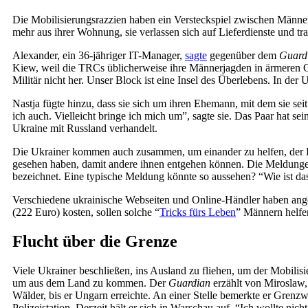
Die Mobilisierungsrazzien haben ein Versteckspiel zwischen Männe
mehr aus ihrer Wohnung, sie verlassen sich auf Lieferdienste und tr
Alexander, ein 36-jähriger IT-Manager,
sagte
gegenüber dem
Guard
Kiew, weil die TRCs üblicherweise ihre Männerjagden in ärmeren 
Militär nicht her. Unser Block ist eine Insel des Überlebens. In der 
Nastja fügte hinzu, dass sie sich um ihren Ehemann, mit dem sie seit 
ich auch. Vielleicht bringe ich mich um”, sagte sie. Das Paar hat sei
Ukraine mit Russland verhandelt.
Die Ukrainer kommen auch zusammen, um einander zu helfen, der E
gesehen haben, damit andere ihnen entgehen können. Die Meldunge
bezeichnet. Eine typische Meldung könnte so aussehen? “Wie ist da
Verschiedene ukrainische Webseiten und Online-Händler haben ang
(222 Euro) kosten, sollen solche “
Tricks fürs Leben
” Männern helfe
Flucht über die Grenze
Viele Ukrainer beschließen, ins Ausland zu fliehen, um der Mobilis
um aus dem Land zu kommen. Der
Guardian
erzählt von Miroslaw,
Wälder, bis er Ungarn erreichte. An einer Stelle bemerkte er Grenz
Polizeistation. Derzeit hält er sich in Warschau auf. “Ich wollte nich