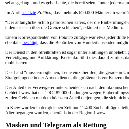
sei ausgelaugt, und es gebe Leute, die bereit seien, “unter jederman
Im April
schätzte
Politico
, dass mehr als 650.000 Männer im wehrfäh
“Der anfängliche Schub patriotischen Eifers, der die Einberufungsbü
indem sie sich über die Grenze schlichen”, erläutert das Medium.
Einem Korrespondenten von
Politico
zufolge war etwa jeder dritte 
ebenfalls
bestätigt
, dass die Behörden von Hunderttausenden mögli
Der Dienst in den Streitkräften ist sogar unter Häftlingen unbeliebt,
Verteidigung und Aufklärung. Kostenko führt dies darauf zurück, d
mobilisieren.
Das Land “muss ermöglichen, Leute einzuberufen, die gerade in Unte
Strafgefangene in der Armee dienen, die größtenteils vor Kurzem i
Der Anteil der Verweigerer unterscheidet sich nach den ukrainisch
Gebiet Lwow hat das TRC 85.000 Ladungen wegen Einberufungsverw
zu den Gebieten mit dem höchsten Anteil derjenigen, die sich nicht
In Kiew wurden in der gleichen Zeit nur 11.400 Suchaufträge ertei
Alter begangen wurden, ebenfalls in der Region Lwow.
Masken und Telegram als Rettung