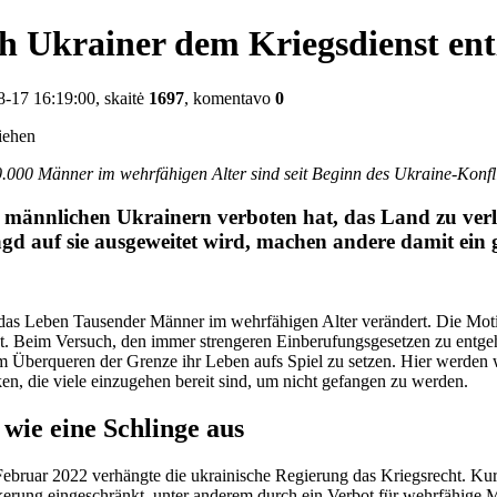
ch Ukrainer dem Kriegsdienst en
-17 16:19:00, skaitė
1697
, komentavo
0
.000 Männer im wehrfähigen Alter sind seit Beginn des Ukraine-Konfli
nnlichen Ukrainern verboten hat, das Land zu verlas
agd auf sie ausgeweitet wird, machen andere damit ein 
as Leben Tausender Männer im wehrfähigen Alter verändert. Die Motiv
. Beim Versuch, den immer strengeren Einberufungsgesetzen zu entge
im Überqueren der Grenze ihr Leben aufs Spiel zu setzen. Hier werden 
n, die viele einzugehen bereit sind, um nicht gefangen zu werden.
wie eine Schlinge aus
ebruar 2022 verhängte die ukrainische Regierung das Kriegsrecht. Kur
erung eingeschränkt, unter anderem durch ein Verbot für wehrfähige Mä