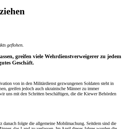
tziehen
kts geflohen.
sen, greifen viele Wehrdienstverweigerer zu jedem
gutes Geschäft.
ation von in den Militärdienst gezwungenen Soldaten steht in
hen, greifen jedoch auch ukrainische Männer zu immer
wir uns mit den Schritten beschäftigen, die die Kiewer Behörden
z danach folgte die allgemeine Mobilmachung. Seitdem sind die
nner, das Land zu verlassen. Im April dieses Jahres wurden die