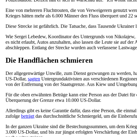
Eine von mehreren Fluchtrouten, die von Verweigerern genutzt werd
Krieges hätten mehr als 6.000 Männer den Fluss überquert und 22 s
Diese Strecke ist gefährlich. Die Tatsache, dass Tausende Ukrainer 
Wie Sergei Lebedew, Koordinator des Untergrunds von Nikolajew,
es nicht erlaubt, Autos anzuhalten, also lassen die Leute sie auf d
abschleppen. Entlang der Strecke wurden auch verlassene Lastwage
Die Handflächen schmieren
Der allgegenwärtige Unwille, zum Dienst gezwungen zu werden, hat 
US-Dollar,
sagten
Untergrundaktivisten aus verschiedenen Regione
von der Entfernung von der Staatsgrenze. Aus Kiew und Umgebung z
Für die oben erwähnten Beträge kann eine Person aus der Datei für die
Überquerung der Grenze etwa 10.000 US-Dollar.
Allerdings gibt es keine Garantie dafür, dass eine Person, die einm
zufolge
beträgt
das durchschnittliche Schmiergeld, um die Einberuf
In der ganzen Ukraine sind die Bestechungssummen, um dem Kriegsd
3.000 US-Dollar, und bis zur jüngst erfolgten Verschärfung der Einb