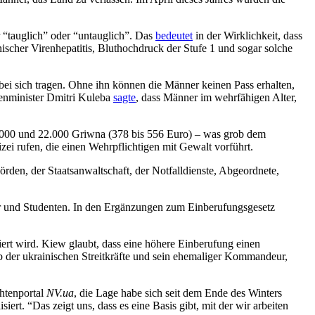
r “tauglich” oder “untauglich”. Das
bedeutet
in der Wirklichkeit, dass
ischer Virenhepatitis, Bluthochdruck der Stufe 1 und sogar solche
 bei sich tragen. Ohne ihn können die Männer keinen Pass erhalten,
ßenminister Dmitri Kuleba
sagte
, dass Männer im wehrfähigen Alter,
7.000 und 22.000 Griwna (378 bis 556 Euro) – was grob dem
ei rufen, die einen Wehrpflichtigen mit Gewalt vorführt.
rden, der Staatsanwaltschaft, der Notfalldienste, Abgeordnete,
der und Studenten. In den Ergänzungen zum Einberufungsgesetz
tiert wird. Kiew glaubt, dass eine höhere Einberufung einen
ab der ukrainischen Streitkräfte und sein ehemaliger Kommandeur,
htenportal
NV.ua
, die Lage habe sich seit dem Ende des Winters
rt. “Das zeigt uns, dass es eine Basis gibt, mit der wir arbeiten