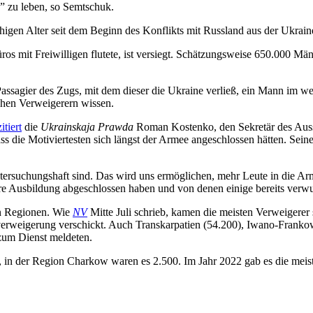
n” zu leben, so Semtschuk.
igen Alter seit dem Beginn des Konflikts mit Russland aus der Ukraine
ros mit Freiwilligen flutete, ist versiegt. Schätzungsweise 650.000 M
Passagier des Zugs, mit dem dieser die Ukraine verließ, ein Mann im w
chen Verweigerern wissen.
zitiert
die
Ukrainskaja Prawda
Roman Kostenko, den Sekretär des Aussc
ass die Motiviertesten sich längst der Armee angeschlossen hätten. S
rsuchungshaft sind. Das wird uns ermöglichen, mehr Leute in die Armee
hre Ausbildung abgeschlossen haben und von denen einige bereits ver
en Regionen. Wie
NV
Mitte Juli schrieb, kamen die meisten Verweigerer
eigerung verschickt. Auch Transkarpatien (54.200), Iwano-Frankows
 zum Dienst meldeten.
lt, in der Region Charkow waren es 2.500. Im Jahr 2022 gab es die me