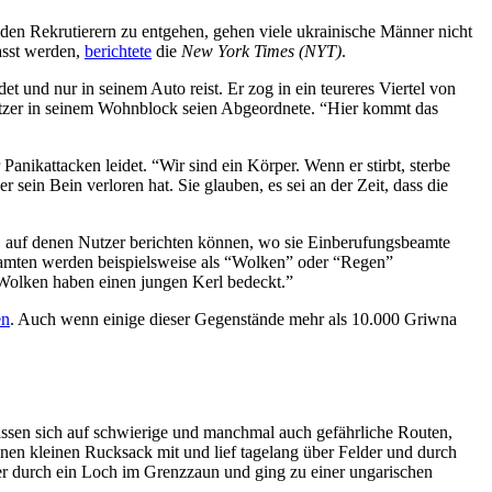
en Rekrutierern zu entgehen, gehen viele ukrainische Männer nicht
fasst werden,
berichtete
die
New York Times (NYT)
.
et und nur in seinem Auto reist. Er zog in ein teureres Viertel von
itzer in seinem Wohnblock seien Abgeordnete. “Hier kommt das
 Panikattacken leidet. “Wir sind ein Körper. Wenn er stirbt, sterbe
r sein Bein verloren hat. Sie glauben, es sei an der Zeit, dass die
 auf denen Nutzer berichten können, wo sie Einberufungsbeamte
eamten werden beispielsweise als “Wolken” oder “Regen”
 Wolken haben einen jungen Kerl bedeckt.”
en
. Auch wenn einige dieser Gegenstände mehr als 10.000 Griwna
lassen sich auf schwierige und manchmal auch gefährliche Routen,
nen kleinen Rucksack mit und lief tagelang über Felder und durch
e er durch ein Loch im Grenzzaun und ging zu einer ungarischen