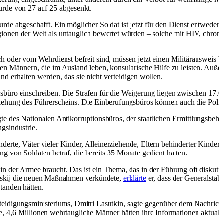
urde von 27 auf 25 abgesenkt.
rde abgeschafft. Ein möglicher Soldat ist jetzt für den Dienst entwede
ionen der Welt als untauglich bewertet würden – solche mit HIV, chron
ch oder vom Wehrdienst befreit sind, müssen jetzt einen Militärausweis
hen Männern, die im Ausland leben, konsularische Hilfe zu leisten. Au
d erhalten werden, das sie nicht verteidigen wollen.
sbüro einschreiben. Die Strafen für die Weigerung liegen zwischen 1
ziehung des Führerscheins. Die Einberufungsbüros können auch die Poliz
e des Nationalen Antikorruptionsbüros, der staatlichen Ermittlungsbehö
gsindustrie.
erte, Väter vieler Kinder, Alleinerziehende, Eltern behinderter Kin
ng von Soldaten betraf, die bereits 35 Monate gedient hatten.
 in der Armee braucht. Das ist ein Thema, das in der Führung oft disku
enskij die neuen Maßnahmen verkündete,
erklärte
er, dass der Generalst
tanden hätten.
teidigungsministeriums, Dmitri Lasutkin, sagte gegenüber dem Nachric
4,6 Millionen wehrtaugliche Männer hätten ihre Informationen aktualisie