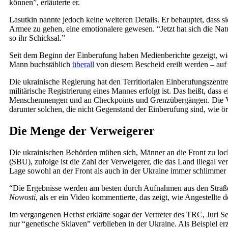
können”, erläuterte er.
Lasutkin nannte jedoch keine weiteren Details. Er behauptet, dass 
Armee zu gehen, eine emotionalere gewesen. “Jetzt hat sich die Nat
so ihr Schicksal.”
Seit dem Beginn der Einberufung haben Medienberichte gezeigt, wie
Mann buchstäblich
überall
von diesem Bescheid ereilt werden – auf d
Die ukrainische Regierung hat den Territiorialen Einberufungszentr
militärische Registrierung eines Mannes erfolgt ist. Das heißt, das
Menschenmengen und an Checkpoints und Grenzübergängen. Die Vor
darunter solchen, die nicht Gegenstand der Einberufung sind, wie 
Die Menge der Verweigerer
Die ukrainischen Behörden mühen sich, Männer an die Front zu locke
(SBU), zufolge ist die Zahl der Verweigerer, die das Land illegal ve
Lage sowohl an der Front als auch in der Ukraine immer schlimmer
“Die Ergebnisse werden am besten durch Aufnahmen aus den Straßen u
Nowosti
, als er ein Video kommentierte, das zeigt, wie Angestellte
Im vergangenen Herbst erklärte sogar der Vertreter des TRC, Juri S
nur “genetische Sklaven” verblieben in der Ukraine. Als Beispiel er