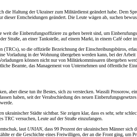
sich die Haltung der Ukrainer zum Militärdienst geändert habe. Dem Spr
ur dieser Entscheidungen geändert. Die Leute wägen ab, suchen bewusst
 weit die Einberufungsoffiziere zu gehen bereit sind, um Einberufungs
er Straße, an einer Tankstelle, auf einem Markt, in einem Café oder im
en (TRCs), so die offizielle Bezeichnung der Einschreibungsbüros, erl
s eine Vorladung in der Wohnung übergeben werden kann, bei der Arbeit
ladungen können nicht nur von Militärkommissaren übergeben werde
örtliche Beamte, das Management von Unternehmen und öffentliche Ein
n, aber diese tun ihr Bestes, sich zu verstecken. Wassili Prosorow, e
rlassen haben, seit der Verabschiedung des neuen Einberufungsgesetzes er
 werde.
krainischer Städte sichtbar. Sie zeigen klar, dass es sehr, sehr schle
 des TRC versuchen, Leute auf der Straße einzufangen.
emtschuk, laut
UNIAN
, dass 99 Prozent der ukrainischen Männer sich d
zählte er die Geschichte eines Freiwilligen, der an die Front ging, um 