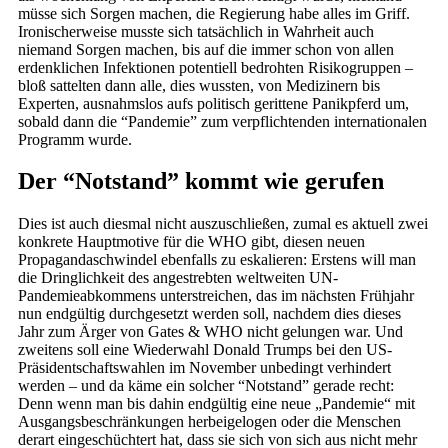
müsse sich Sorgen machen, die Regierung habe alles im Griff.
Ironischerweise musste sich tatsächlich in Wahrheit auch
niemand Sorgen machen, bis auf die immer schon von allen
erdenklichen Infektionen potentiell bedrohten Risikogruppen –
bloß sattelten dann alle, dies wussten, von Medizinern bis
Experten, ausnahmslos aufs politisch gerittene Panikpferd um,
sobald dann die “Pandemie” zum verpflichtenden internationalen
Programm wurde.
Der “Notstand” kommt wie gerufen
Dies ist auch diesmal nicht auszuschließen, zumal es aktuell zwei
konkrete Hauptmotive für die WHO gibt, diesen neuen
Propagandaschwindel ebenfalls zu eskalieren: Erstens will man
die Dringlichkeit des angestrebten weltweiten UN-
Pandemieabkommens unterstreichen, das im nächsten Frühjahr
nun endgültig durchgesetzt werden soll, nachdem dies dieses
Jahr zum Ärger von Gates & WHO nicht gelungen war. Und
zweitens soll eine Wiederwahl Donald Trumps bei den US-
Präsidentschaftswahlen im November unbedingt verhindert
werden – und da käme ein solcher “Notstand” gerade recht:
Denn wenn man bis dahin endgültig eine neue „Pandemie“ mit
Ausgangsbeschränkungen herbeigelogen oder die Menschen
derart eingeschüchtert hat, dass sie sich von sich aus nicht mehr