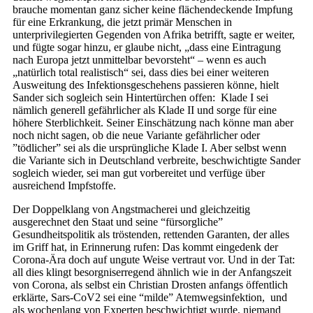
brauche momentan ganz sicher keine flächendeckende Impfung
für eine Erkrankung, die jetzt primär Menschen in
unterprivilegierten Gegenden von Afrika betrifft, sagte er weiter,
und fügte sogar hinzu, er glaube nicht, „dass eine Eintragung
nach Europa jetzt unmittelbar bevorsteht“ – wenn es auch
„natürlich total realistisch“ sei, dass dies bei einer weiteren
Ausweitung des Infektionsgeschehens passieren könne, hielt
Sander sich sogleich sein Hintertürchen offen: Klade I sei
nämlich generell gefährlicher als Klade II und sorge für eine
höhere Sterblichkeit. Seiner Einschätzung nach könne man aber
noch nicht sagen, ob die neue Variante gefährlicher oder
”tödlicher” sei als die ursprüngliche Klade I. Aber selbst wenn
die Variante sich in Deutschland verbreite, beschwichtigte Sander
sogleich wieder, sei man gut vorbereitet und verfüge über
ausreichend Impfstoffe.
Der Doppelklang von Angstmacherei und gleichzeitig
ausgerechnet den Staat und seine “fürsorgliche”
Gesundheitspolitik als tröstenden, rettenden Garanten, der alles
im Griff hat, in Erinnerung rufen: Das kommt eingedenk der
Corona-Ära doch auf ungute Weise vertraut vor. Und in der Tat:
all dies klingt besorgniserregend ähnlich wie in der Anfangszeit
von Corona, als selbst ein Christian Drosten anfangs öffentlich
erklärte, Sars-CoV2 sei eine “milde” Atemwegsinfektion, und
als wochenlang von Experten beschwichtigt wurde, niemand