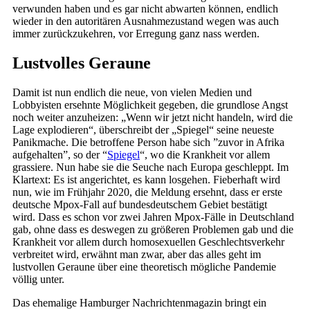
verwunden haben und es gar nicht abwarten können, endlich
wieder in den autoritären Ausnahmezustand wegen was auch
immer zurückzukehren, vor Erregung ganz nass werden.
Lustvolles Geraune
Damit ist nun endlich die neue, von vielen Medien und
Lobbyisten ersehnte Möglichkeit gegeben, die grundlose Angst
noch weiter anzuheizen: „Wenn wir jetzt nicht handeln, wird die
Lage explodieren“, überschreibt der „Spiegel“ seine neueste
Panikmache. Die betroffene Person habe sich ”zuvor in Afrika
aufgehalten”, so der “
Spiegel
“, wo die Krankheit vor allem
grassiere. Nun habe sie die Seuche nach Europa geschleppt. Im
Klartext: Es ist angerichtet, es kann losgehen. Fieberhaft wird
nun, wie im Frühjahr 2020, die Meldung ersehnt, dass er erste
deutsche Mpox-Fall auf bundesdeutschem Gebiet bestätigt
wird. Dass es schon vor zwei Jahren Mpox-Fälle in Deutschland
gab, ohne dass es deswegen zu größeren Problemen gab und die
Krankheit vor allem durch homosexuellen Geschlechtsverkehr
verbreitet wird, erwähnt man zwar, aber das alles geht im
lustvollen Geraune über eine theoretisch mögliche Pandemie
völlig unter.
Das ehemalige Hamburger Nachrichtenmagazin bringt ein