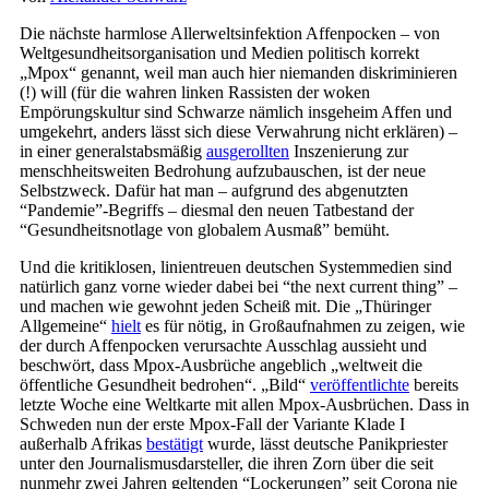
Die nächste harmlose Allerweltsinfektion Affenpocken – von
Weltgesundheitsorganisation und Medien politisch korrekt
„Mpox“ genannt, weil man auch hier niemanden diskriminieren
(!) will (für die wahren linken Rassisten der woken
Empörungskultur sind Schwarze nämlich insgeheim Affen und
umgekehrt, anders lässt sich diese Verwahrung nicht erklären) –
in einer generalstabsmäßig
ausgerollten
Inszenierung zur
menschheitsweiten Bedrohung aufzubauschen, ist der neue
Selbstzweck. Dafür hat man – aufgrund des abgenutzten
“Pandemie”-Begriffs – diesmal den neuen Tatbestand der
“Gesundheitsnotlage von globalem Ausmaß” bemüht.
Und die kritiklosen, linientreuen deutschen Systemmedien sind
natürlich ganz vorne wieder dabei bei “the next current thing” –
und machen wie gewohnt jeden Scheiß mit. Die „Thüringer
Allgemeine“
hielt
es für nötig, in Großaufnahmen zu zeigen, wie
der durch Affenpocken verursachte Ausschlag aussieht und
beschwört, dass Mpox-Ausbrüche angeblich „weltweit die
öffentliche Gesundheit bedrohen“. „Bild“
veröffentlichte
bereits
letzte Woche eine Weltkarte mit allen Mpox-Ausbrüchen. Dass in
Schweden nun der erste Mpox-Fall der Variante Klade I
außerhalb Afrikas
bestätigt
wurde, lässt deutsche Panikpriester
unter den Journalismusdarsteller, die ihren Zorn über die seit
nunmehr zwei Jahren geltenden “Lockerungen” seit Corona nie