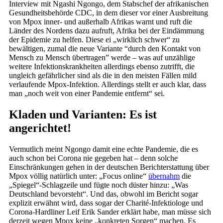
Interview mit Ngashi Ngongo, dem Stabschef der afrikanischen
Gesundheitsbehörde CDC, in dem dieser vor einer Ausbreitung
von Mpox inner- und außerhalb Afrikas warnt und ruft die
Länder des Nordens dazu aufruft, Afrika bei der Eindämmung
der Epidemie zu helfen. Diese ei „wirklich schwer“ zu
bewältigen, zumal die neue Variante “durch den Kontakt von
Mensch zu Mensch übertragen” werde – was auf unzählige
weitere Infektionskrankheiten allerdings ebenso zutrifft, die
ungleich gefährlicher sind als die in den meisten Fällen mild
verlaufende Mpox-Infektion. Allerdings stellt er auch klar, dass
man „noch weit von einer Pandemie entfernt“ sei.
Kladen und Varianten: Es ist
angerichtet!
Vermutlich meint Ngongo damit eine echte Pandemie, die es
auch schon bei Corona nie gegeben hat – denn solche
Einschränkungen gehen in der deutschen Berichterstattung über
Mpox völlig natürlich unter: „Focus online“
übernahm
die
„Spiegel“-Schlagzeile und fügte noch düster hinzu: „Was
Deutschland bevorsteht“. Und das, obwohl im Bericht sogar
explizit erwähnt wird, dass sogar der Charité-Infektiologe und
Corona-Hardliner Leif Erik Sander erklärt habe, man müsse sich
derzeit wegen Mpox keine „konkreten Sorgen“ machen. Es