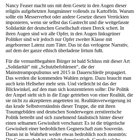
Nancy Feaser macht uns mit dem Gesetz in den Augen dieser
religiös aufgehetzten Jungmänner vollends zu Kartoffeln. Warum
sollte ein Messerverbot oder andere Gesetze diesen Verrückten
imponieren, wenn sie selbst das Gastrecht und die weitgefasste
Solidarität der deutschen Gesellschaft einen Dreck schert. In
ihren Augen sind wir alle Opfer, in den Augen linksgrüner
Politiker sind wir jedoch nur Opfer zweiter Klasse mit
angeborener Latenz zum Täter. Das ist das verlogene Narrativ,
auf dem der ganze ethisch überladene Irrtum fußt.
Für die vernunftbegabten Bürger ist bald Schluss mit dieser Art
„Solidarität“ mit „Schutzbefohlenen“, die der
Mainstreampopulismus seit 2015 in Dauerschleife propagiert.
Das werden die kommenden Wahlen zeigen. Dazu braucht man
auch kein Hellseher mehr sein. Und vielleicht ist das der
Blickwinkel, auf den man sich konzentrieren sollte: Die Politik
der Ampel sieht sich in die Enge getrieben von einer Realität, die
sie nicht zu akzeptieren angetreten ist. Realitätsverweigerung ist
das krude Selbstverständnis dieser Truppe, die mit ihren
Traumgebilden und deutschen Sonderwegen zerstörerische
Politik betreibt und sich zunehmend fatalistisch hinter dieser
einen seltsamen Gewissheit verschanzt: Es ist die trügerische
Gewissheit einer bedrohlichen Gegnerschaft zum Souverän.
Daran ist in Wahrheit weder etwas bedrohlich noch monströs:
Die Gegnerschaft ist schlicht demokratisch. Gerade solche