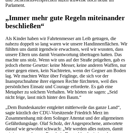
Parlament.
„Immer mehr gute Regeln miteinander
beschließen“
Als Kinder haben wir Fahrtenmesser am Leib getragen, die
nahezu doppelt so lang waren wie unsere Handinnenflächen. Wir
fühlten uns damit irgendwie erwachsen, weil wir wussten, dass
unsere Eltern uns damit Verantwortung übertragen hatten. Das
machte uns stolz. Wenn wir uns auf der Straße prügelten, gab es
jedoch eherne Gesetze: keine Messer, keine anderen Waffen, nur
einer gegen einen, kein Nachtreten, wenn der Gegner am Boden
lag. Wir machten Witze über Feiglinge, die sich vor der
Inanspruchnahme ihrer eigenen Rechte fürchteten, weil dies
persönlichen Einsatz und Courage erforderte. Es gab eine
Metapher zu solchem Verhalten. Wir hörten sie sagen: „Seid
nicht feige, lasst mich hinter den Baum.“
„Dem Bundeskanzler entgleitet mittlerweile das ganze Land“,
sagte kürzlich der CDU-Vorsitzende Friedrich Merz im
Zusammenhang mit dem Solinger Attentat und der allgemeinen
Gefährdungslage. Olaf Scholz, der Angesprochene, antwortete
darauf wie gewohnt schwach: „Wir werden alles nutzen, damit