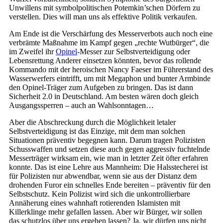
Unwillens mit symbolpolitischen Potemkin’schen Dörfern zu
verstellen. Dies will man uns als effektive Politik verkaufen.
Am Ende ist die Verschärfung des Messerverbots auch noch eine
verbrämte Maßnahme im Kampf gegen „rechte Wutbürger“, die
im Zweifel ihr
Opinel
-Messer zur Selbstverteidigung oder
Lebensrettung Anderer einsetzen könnten, bevor das rollende
Kommando mit der heroischen Nancy Faeser im Führerstand des
Wasserwerfers eintrifft, um mit Megaphon und bunter Armbinde
den Opinel-Träger zum Aufgeben zu bringen. Das ist dann
Sicherheit 2.0 in Deutschland. Am besten wären doch gleich
Ausgangssperren – auch an Wahlsonntagen…
Aber die Abschreckung durch die Möglichkeit letaler
Selbstverteidigung ist das Einzige, mit dem man solchen
Situationen präventiv begegnen kann. Darum tragen Polizisten
Schusswaffen und setzen diese auch gegen aggressiv fuchtelnde
Messerträger wirksam ein, wie man in letzter Zeit öfter erfahren
konnte. Das ist eine Lehre aus Mannheim: Die Halsstecherei ist
für Polizisten nur abwendbar, wenn sie aus der Distanz dem
drohenden Furor ein schnelles Ende bereiten – präventiv für den
Selbstschutz. Kein Polizist wird sich die unkontrollierbare
Annäherung eines wahnhaft rotierenden Islamisten mit
Killerklinge mehr gefallen lassen. Aber wir Bürger, wir sollen
das schutzlos über uns ergehen lassen? Ja, wir dürfen uns nicht