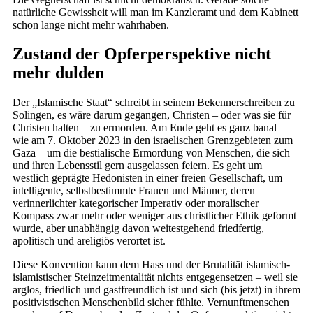
natürliche Gewissheit will man im Kanzleramt und dem Kabinett
schon lange nicht mehr wahrhaben.
Zustand der Opferperspektive nicht
mehr dulden
Der „Islamische Staat“ schreibt in seinem Bekennerschreiben zu
Solingen, es wäre darum gegangen, Christen – oder was sie für
Christen halten – zu ermorden. Am Ende geht es ganz banal –
wie am 7. Oktober 2023 in den israelischen Grenzgebieten zum
Gaza – um die bestialische Ermordung von Menschen, die sich
und ihren Lebensstil gern ausgelassen feiern. Es geht um
westlich geprägte Hedonisten in einer freien Gesellschaft, um
intelligente, selbstbestimmte Frauen und Männer, deren
verinnerlichter kategorischer Imperativ oder moralischer
Kompass zwar mehr oder weniger aus christlicher Ethik geformt
wurde, aber unabhängig davon weitestgehend friedfertig,
apolitisch und areligiös verortet ist.
Diese Konvention kann dem Hass und der Brutalität islamisch-
islamistischer Steinzeitmentalität nichts entgegensetzen – weil sie
arglos, friedlich und gastfreundlich ist und sich (bis jetzt) in ihrem
positivistischen Menschenbild sicher fühlte. Vernunftmenschen