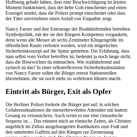
Hoffnung gehabt hätten, dass eine Beschwichtigung im letzten
Moment funktioniert, dass der liebe Gott einschreitet und einen
Erzengel sendet, dass die Polizei prompt einschreitet oder dass
der Täter unversehens einen Anfall von Empathie zeigt.
Nancy Faeser und ihre Entourage der Realitätsfremden betreiben
Symbolpolitik, mit der sie den Bürgern Kompetenz vorgaukeln,
denn wenn alle Messer ab sechs Zentimeter Klingengröße im
öffentlichen Raum verboten werden, wird ein trügerisches
Sicherheitskonzept auf die Spitze getrieben: Die Erfahrung, dass
man selbst vom Verbot betroffen ist, bedeutet ja noch lange nicht,
dass die Bösewichter da mitmachen. Wie realitätsfremd und
zynisch ist das? In einer selbstreflexiven Sicherheitssimulation
von Nancy Faeser sollen die Bürger erneut Statistenrollen
übernehmen, die sie noch mehr zu wehrlosen Idioten macht.
Eintritt als Bürger, Exit als Opfer
Die Berliner Polizei forderte die Bürger just auf, in solchen
Gefahrensituationen die messerbewehrten Attentäter mit lautem
Gesang zu verunsichern. Auch wenn es nur eine cineastische
Sequenz ist… Das erinnert mich an römische Zeiten, als Christen
angeblich im Zirkus ausgehungerten Raubkatzen zum Fraß und
den saturierten Gaffern auf den Rängen zur Zerstreuung