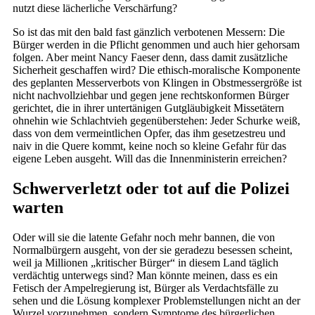
nutzt diese lächerliche Verschärfung?
So ist das mit den bald fast gänzlich verbotenen Messern: Die
Bürger werden in die Pflicht genommen und auch hier gehorsam
folgen. Aber meint Nancy Faeser denn, dass damit zusätzliche
Sicherheit geschaffen wird? Die ethisch-moralische Komponente
des geplanten Messerverbots von Klingen in Obstmessergröße ist
nicht nachvollziehbar und gegen jene rechtskonformen Bürger
gerichtet, die in ihrer untertänigen Gutgläubigkeit Missetätern
ohnehin wie Schlachtvieh gegenüberstehen: Jeder Schurke weiß,
dass von dem vermeintlichen Opfer, das ihm gesetzestreu und
naiv in die Quere kommt, keine noch so kleine Gefahr für das
eigene Leben ausgeht. Will das die Innenministerin erreichen?
Schwerverletzt oder tot auf die Polizei
warten
Oder will sie die latente Gefahr noch mehr bannen, die von
Normalbürgern ausgeht, von der sie geradezu besessen scheint,
weil ja Millionen „kritischer Bürger“ in diesem Land täglich
verdächtig unterwegs sind? Man könnte meinen, dass es ein
Fetisch der Ampelregierung ist, Bürger als Verdachtsfälle zu
sehen und die Lösung komplexer Problemstellungen nicht an der
Wurzel vorzunehmen, sondern Symptome des bürgerlichen