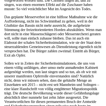
vorgeworfen worden sind. Die Christen fingen an, laut zu
singen, was einen enormen Effekt auf die Zuschauer haben
musste: So viel verächtlicher Mut im Angesicht des Todes.
Das geplante Messerverbot ist eine hilflose Maßnahme wie die
Aufforderung, nicht ins Schwimmbad zu gehen, weil in der
Gluthitze das Bassin nicht mehr ausreicht, die aufgeheizte
Stimmung der freizeitorientierten Horden abzukühlen. Wenn man
dort nicht in eine Massenschlägerei oder Messerstecherei geraten
will, sollte man einfach zuhause bleiben. Das ist auch ein
Elaborat der schalen Sicherheitssimulation, wie sie der Staat dem
steuerzahlenden Gemeinwesen als Dienstleistung eigentlich nicht
versprochen hat. Die Bürger zahlen zweimal: Eintritt als Bürger,
Exit als Opfer.
Sollen wir in Zeiten der Sicherheitssimulationen, die uns von
einem völlig unfähigen, aber umso mehr anmaßenden Kabinett
aufgenötigt werden, nun laut singen und so tun, als ob wir mit
unserer manifesten Opferrolle einverstanden sind? Natürlich
nicht, denn wir müssen sehen, dass die gehäufte Menge an
Einzeltaten seit 2015 – nicht erst seit Mannheim und Solingen –
eine klare Handschrift von völlig entglittener Migrationspolitik
trägt. Die deutsche Bevölkerung wurde dieser Gefährdungslage
absichtlich über nunmehr fast zehn Jahre ausgesetzt. Die
Verantwortlichen für diesen permanenten Bruch der Amtseide
und Sicherheitsversprechen sitzen teilweise noch heute im