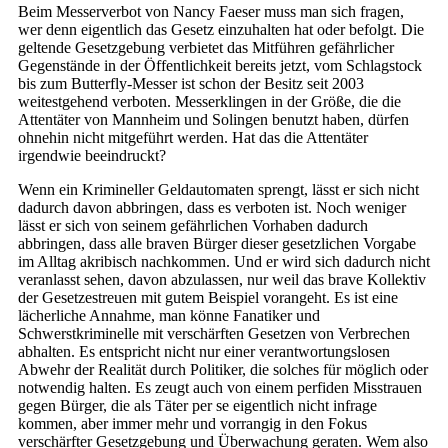
Beim Messerverbot von Nancy Faeser muss man sich fragen,
wer denn eigentlich das Gesetz einzuhalten hat oder befolgt. Die
geltende Gesetzgebung verbietet das Mitführen gefährlicher
Gegenstände in der Öffentlichkeit bereits jetzt, vom Schlagstock
bis zum Butterfly-Messer ist schon der Besitz seit 2003
weitestgehend verboten. Messerklingen in der Größe, die die
Attentäter von Mannheim und Solingen benutzt haben, dürfen
ohnehin nicht mitgeführt werden. Hat das die Attentäter
irgendwie beeindruckt?
Wenn ein Krimineller Geldautomaten sprengt, lässt er sich nicht
dadurch davon abbringen, dass es verboten ist. Noch weniger
lässt er sich von seinem gefährlichen Vorhaben dadurch
abbringen, dass alle braven Bürger dieser gesetzlichen Vorgabe
im Alltag akribisch nachkommen. Und er wird sich dadurch nicht
veranlasst sehen, davon abzulassen, nur weil das brave Kollektiv
der Gesetzestreuen mit gutem Beispiel vorangeht. Es ist eine
lächerliche Annahme, man könne Fanatiker und
Schwerstkriminelle mit verschärften Gesetzen von Verbrechen
abhalten. Es entspricht nicht nur einer verantwortungslosen
Abwehr der Realität durch Politiker, die solches für möglich oder
notwendig halten. Es zeugt auch von einem perfiden Misstrauen
gegen Bürger, die als Täter per se eigentlich nicht infrage
kommen, aber immer mehr und vorrangig in den Fokus
verschärfter Gesetzgebung und Überwachung geraten. Wem also