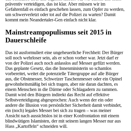
präventiv verteidigen, das ist klar. Aber müssen wir im
Gefahrenfall es einfach geschehen lassen, zum Opfer zu werden,
um schwerverletzt oder tot auf die Polizei zu warten? Damit
kommt mein Neandertaler-Gen einfach nicht klar.
Mainstreampopulismus seit 2015 in
Dauerschleife
Das ist ausformuliert eine ungeheuerliche Frechheit: Der Bürger
soll noch wehrloser sein, als er schon vorher war. Jetzt darf er
von der Polizei auch noch anlasslos auf Messer gefilzt werden.
Das geplante Gesetz, das die Innenministerin so schamlos
vorbereitet, weitet die potenzielle Tätergruppe auf alle Bürger
aus, die Obstmesser, Schweizer Taschenmesser oder ein Opinel
gewohnheitsmäßig bei sich tragen, aber nie daran dachten, es
einem Menschen in die Därme oder Schlagadern zu rammen.
Damit wird den Bürgern indirekt das Recht auf effektive
Selbstverteidigung abgesprochen: Auch wenn der ein oder
andere die Illusion von persönlicher Sicherheit damit verbindet,
ein (noch) legales Messer bei sich zu tragen – was meiner
Ansicht nach aussichtslos ist in einer Konfrontation mit einem
blindwütigen Islamisten, der mit seinem langen Messer nur aus
Hass „Kartoffeln“ schneiden will.