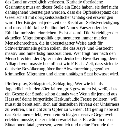
das Land unverzüglich verlassen. Karitativ überladene
Gesinnung muss an dieser Stelle ein Ende haben, sie darf nicht
dahingehend übersteigert werden, dass die Opferakzeptanz der
Gesellschaft mit obrigkeitsstaatlicher Untätigkeit erzwungen
wird. Der Bürger hat jederzeit das Recht auf Selbstverteidigung
und muss dafür keine Petition bei Nancy Faeser oder der
Ethikkommission einreichen. Es ist absurd: Die Verteidiger der
aktuellen Migrationspolitik argumentieren immer mit den
Menschenrechten, die in übersteigerter Weise auch für
Schwerkriminelle gelten sollen, die das Asyl- und Gastrecht
massiv und hinterlistig missbrauchen. Wer fragt hier nach den
Menschrechten der Opfer in der deutschen Bevölkerung, deren
Alltag davon massiv beeinflusst wird? Es ist Zeit, dass sich die
deutsche Bevölkerung über ihre Abwehrrechte gegenüber
kriminellen Migranten und einem untätigen Staat bewusst wird.
Pfefferspray, Schlagstock, Schlagring: Wer wie ich als
Jugendlicher in den 80er Jahren groß geworden ist, weiß, dass
ein Gesetz der Straße schon damals war: Wenn dir jemand aus
Hass auf deine bürgerliche Herkunft „die Fresse polieren“ will,
musst du bereit sein, dich auf demselben Niveau der Unfairness
zu wehren, um nicht zum Opfer zu werden. Oft genug habe ich
das Erstaunen erlebt, wenn ein Schläger massive Gegenwehr
erleiden musste, die er nicht erwartet hatte. Es wäre in diesen
Situationen fatal gewesen, wenn ich und meine Freunde die