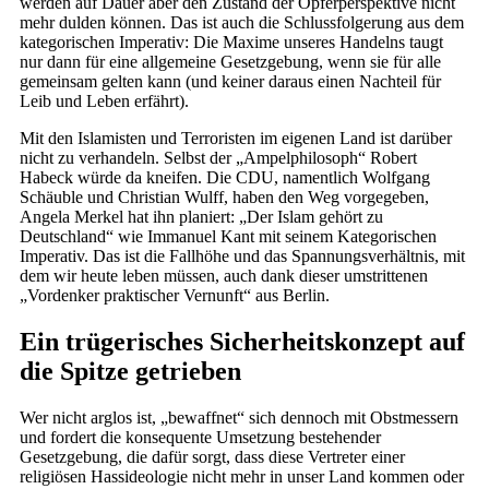
werden auf Dauer aber den Zustand der Opferperspektive nicht
mehr dulden können. Das ist auch die Schlussfolgerung aus dem
kategorischen Imperativ: Die Maxime unseres Handelns taugt
nur dann für eine allgemeine Gesetzgebung, wenn sie für alle
gemeinsam gelten kann (und keiner daraus einen Nachteil für
Leib und Leben erfährt).
Mit den Islamisten und Terroristen im eigenen Land ist darüber
nicht zu verhandeln. Selbst der „Ampelphilosoph“ Robert
Habeck würde da kneifen. Die CDU, namentlich Wolfgang
Schäuble und Christian Wulff, haben den Weg vorgegeben,
Angela Merkel hat ihn planiert: „Der Islam gehört zu
Deutschland“ wie Immanuel Kant mit seinem Kategorischen
Imperativ. Das ist die Fallhöhe und das Spannungsverhältnis, mit
dem wir heute leben müssen, auch dank dieser umstrittenen
„Vordenker praktischer Vernunft“ aus Berlin.
Ein trügerisches Sicherheitskonzept auf
die Spitze getrieben
Wer nicht arglos ist, „bewaffnet“ sich dennoch mit Obstmessern
und fordert die konsequente Umsetzung bestehender
Gesetzgebung, die dafür sorgt, dass diese Vertreter einer
religiösen Hassideologie nicht mehr in unser Land kommen oder