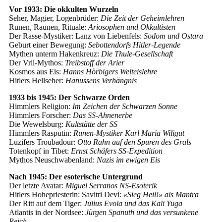
Vor 1933: Die okkulten Wurzeln
Seher, Magier, Logenbrüder:
Die Zeit der Geheimlehren
Runen, Raunen, Rituale:
Ariosophen und Okkultisten
Der Rasse-Mystiker: Lanz von Liebenfels:
Sodom und Ostara
Geburt einer Bewegung:
Sebottendorfs Hitler-Legende
Mythen unterm Hakenkreuz:
Die Thule-Gesellschaft
Der Vril-Mythos:
Treibstoff der Arier
Kosmos aus Eis:
Hanns Hörbigers Welteislehre
Hitlers Hellseher:
Hanussens Verhängnis
1933 bis 1945: Der Schwarze Orden
Himmlers Religion:
Im Zeichen der Schwarzen Sonne
Himmlers Forscher:
Das SS-Ahnenerbe
Die Wewelsburg:
Kultstätte der SS
Himmlers Rasputin:
Runen-Mystiker Karl Maria Wiligut
Luzifers Troubadour:
Otto Rahn auf den Spuren des Grals
Totenkopf in Tibet:
Ernst Schäfers SS-Expedition
Mythos Neuschwabenland:
Nazis im ewigen Eis
Nach 1945: Der esoterische Untergrund
Der letzte Avatar:
Miguel Serranos NS-Esoterik
Hitlers Hohepriesterin: Savitri Devi:
«Sieg Heil!» als Mantra
Der Ritt auf dem Tiger:
Julius Evola und das Kali Yuga
Atlantis in der Nordsee:
Jürgen Spanuth und das versunkene
Reich