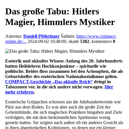
Das große Tabu: Hitlers
Magier, Himmlers Mystiker
Autorius:
Daniell Pföhringer
Šaltinis:
https://www.compact-
online.de/...
2024-09-02 16:48:00, skaitė
5382
, komentavo
0
Esoterik und okkultes Wissen: Anfang des 20. Jahrhunderts
hatten Heilslehren Hochkonjunktur – spirituelle wie
politische. Beides floss zusammen bei den Ariosophen, die als
Geburtshelfer des esoterischen Nationalsozialismus gelten.
COMPACT-Geschichte „Das okkulte Reich“
dringt in
Tabuzonen vor, in die sich andere nicht vorwagen.
Hier
mehr erfahren
.
Esoterische Grüppchen schossen um die Jahrhundertwende wie
Pilze aus dem Boden. Es war aber auch die große Zeit der
Geheimbünde, die sich magischen Praktiken hingaben und Ziele
verfolgten, die mit dem herkömmlichen Spiritismus wenig
gemein hatten. Sie zeigten nach außen oft ein anderes Gesicht als
in ihren abgedunkelten Kulträumen, zu denen nur ein kleiner