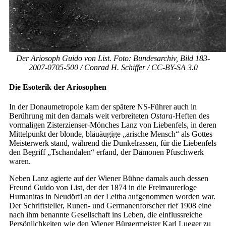
Der Ariosoph Guido von List. Foto: Bundesarchiv, Bild 183-
2007-0705-500 / Conrad H. Schiffer / CC-BY-SA 3.0
Die Esoterik der Ariosophen
In der Donaumetropole kam der spätere NS-Führer auch in
Berührung mit den damals weit verbreiteten
Ostara
-Heften des
vormaligen Zisterzienser-Mönches Lanz von Liebenfels, in deren
Mittelpunkt der blonde, bläuäugige „arische Mensch“ als Gottes
Meisterwerk stand, während die Dunkelrassen, für die Liebenfels
den Begriff „Tschandalen“ erfand, der Dämonen Pfuschwerk
waren.
Neben Lanz agierte auf der Wiener Bühne damals auch dessen
Freund Guido von List, der der 1874 in die Freimaurerloge
Humanitas in Neudörfl an der Leitha aufgenommen worden war.
Der Schriftsteller, Runen- und Germanenforscher rief 1908 eine
nach ihm benannte Gesellschaft ins Leben, die einflussreiche
Persönlichkeiten wie den Wiener Bürgermeister Karl Lueger zu