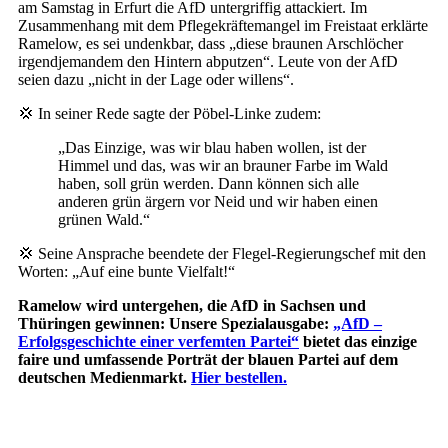
am Samstag in Erfurt die AfD untergriffig attackiert. Im
Zusammenhang mit dem Pflegekräftemangel im Freistaat erklärte
Ramelow, es sei undenkbar, dass „diese braunen Arschlöcher
irgendjemandem den Hintern abputzen“. Leute von der AfD
seien dazu „nicht in der Lage oder willens“.
💢 In seiner Rede sagte der Pöbel-Linke zudem:
„Das Einzige, was wir blau haben wollen, ist der
Himmel und das, was wir an brauner Farbe im Wald
haben, soll grün werden. Dann können sich alle
anderen grün ärgern vor Neid und wir haben einen
grünen Wald.“
💢 Seine Ansprache beendete der Flegel-Regierungschef mit den
Worten: „Auf eine bunte Vielfalt!“
Ramelow wird untergehen, die AfD in Sachsen und
Thüringen gewinnen: Unsere Spezialausgabe:
„AfD –
Erfolgsgeschichte einer verfemten Partei“
bietet das einzige
faire und umfassende Porträt der blauen Partei auf dem
deutschen Medienmarkt.
Hier bestellen.