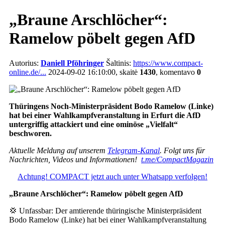
„Braune Arschlöcher“:
Ramelow pöbelt gegen AfD
Autorius:
Daniell Pföhringer
Šaltinis:
https://www.compact-
online.de/...
2024-09-02 16:10:00, skaitė
1430
, komentavo
0
Thüringens Noch-Ministerpräsident Bodo Ramelow (Linke)
hat bei einer Wahlkampfveranstaltung in Erfurt die AfD
untergriffig attackiert und eine ominöse „Vielfalt“
beschworen.
Aktuelle Meldung auf unserem
Telegram-Kanal
. Folgt uns für
Nachrichten, Videos und Informationen!
t.me/CompactMagazin
Achtung! COMPACT jetzt auch unter Whatsapp verfolgen!
„Braune Arschlöcher“: Ramelow pöbelt gegen AfD
💢 Unfassbar: Der amtierende thüringische Ministerpräsident
Bodo Ramelow (Linke) hat bei einer Wahlkampfveranstaltung