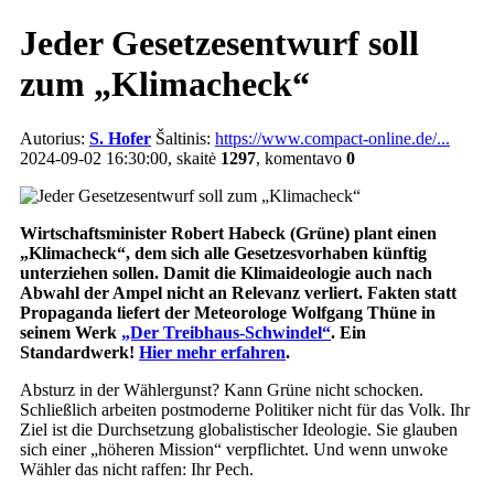
Jeder Gesetzesentwurf soll
zum „Klimacheck“
Autorius:
S. Hofer
Šaltinis:
https://www.compact-online.de/...
2024-09-02 16:30:00, skaitė
1297
, komentavo
0
Wirtschaftsminister Robert Habeck (Grüne) plant einen
„Klimacheck“, dem sich alle Gesetzesvorhaben künftig
unterziehen sollen. Damit die Klimaideologie auch nach
Abwahl der Ampel nicht an Relevanz verliert. Fakten statt
Propaganda liefert der Meteorologe Wolfgang Thüne in
seinem Werk
„Der Treibhaus-Schwindel“
. Ein
Standardwerk!
Hier mehr erfahren
.
Absturz in der Wählergunst? Kann Grüne nicht schocken.
Schließlich arbeiten postmoderne Politiker nicht für das Volk. Ihr
Ziel ist die Durchsetzung globalistischer Ideologie. Sie glauben
sich einer „höheren Mission“ verpflichtet. Und wenn unwoke
Wähler das nicht raffen: Ihr Pech.