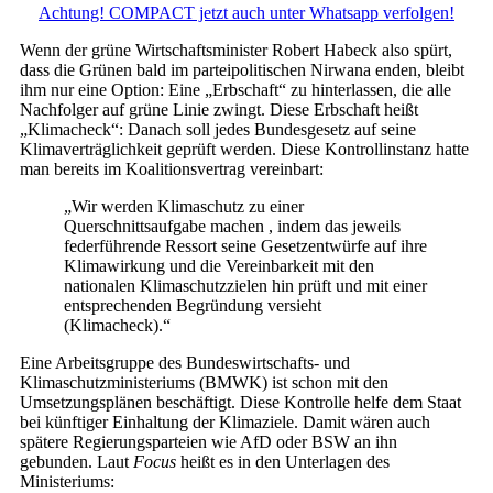
Achtung! COMPACT jetzt auch unter Whatsapp verfolgen!
Wenn der grüne Wirtschaftsminister Robert Habeck also spürt,
dass die Grünen bald im parteipolitischen Nirwana enden, bleibt
ihm nur eine Option: Eine „Erbschaft“ zu hinterlassen, die alle
Nachfolger auf grüne Linie zwingt. Diese Erbschaft heißt
„Klimacheck“: Danach soll jedes Bundesgesetz auf seine
Klimaverträglichkeit geprüft werden. Diese Kontrollinstanz hatte
man bereits im Koalitionsvertrag vereinbart:
„Wir werden Klimaschutz zu einer
Querschnittsaufgabe machen , indem das jeweils
federführende Ressort seine Gesetzentwürfe auf ihre
Klimawirkung und die Vereinbarkeit mit den
nationalen Klimaschutzzielen hin prüft und mit einer
entsprechenden Begründung versieht
(Klimacheck).“
Eine Arbeitsgruppe des Bundeswirtschafts- und
Klimaschutzministeriums (BMWK) ist schon mit den
Umsetzungsplänen beschäftigt. Diese Kontrolle helfe dem Staat
bei künftiger Einhaltung der Klimaziele. Damit wären auch
spätere Regierungsparteien wie AfD oder BSW an ihn
gebunden. Laut
Focus
heißt es in den Unterlagen des
Ministeriums: