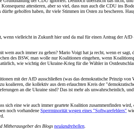
he Grundhaltung der CDU ignoriert. Dennoch überrascht das nicht, und e
onsequenz attestieren, aber so viel, dass nun auch die CDU ins Bodenlo
us dürfte geholfen haben, ihr viele Stimmen im Osten zu bescheren. Ha
t, wenn vielleicht in Zukunft hier und da mal für einen Antrag der AfD
t wem auch immer zu gehen? Mario Voigt hat ja recht, wenn er sagt, d
rechen des BSW, man wolle nur Koalitionen eingehen, wenn Koalitions
lich, wie wichtig der Ukraine-Krieg für die Wähler in Ostdeutschland i
litionen mit der AfD ausschließen (was das demokratische Prinzip von W
i zu koalieren, die kollektiv aus dem erlauchten Kreis der "demokratisc
lieferungen an die Ukraine sind? Das ist mehr als unwahrscheinlich, 
 dass sich eine wie auch immer geartete Koalition zusammenfinden wird
 eben noch vorhandene
Sperrminorität wegen eines "Softwarefehlers"
wie
rd.
und Mitherausgeber des Blogs
neulandrebellen
.