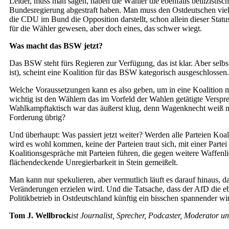
Leider, muss man sagen, haben die Wähler die ebenfalls bellizistisc
Bundesregierung abgestraft haben. Man muss den Ostdeutschen viel K
die CDU im Bund die Opposition darstellt, schon allein dieser Stat
für die Wähler gewesen, aber doch eines, das schwer wiegt.
Was macht das BSW jetzt?
Das BSW steht fürs Regieren zur Verfügung, das ist klar. Aber selbs
ist), scheint eine Koalition für das BSW kategorisch ausgeschlossen.
Welche Voraussetzungen kann es also geben, um in eine Koalition mi
wichtig ist den Wählern das im Vorfeld der Wahlen getätigte Versp
Wahlkampftaktisch war das äußerst klug, denn Wagenknecht weiß natür
Forderung übrig?
Und überhaupt: Was passiert jetzt weiter? Werden alle Parteien Koa
wird es wohl kommen, keine der Parteien traut sich, mit einer Parte
Koalitionsgespräche mit Parteien führen, die gegen weitere Waffen
flächendeckende Unregierbarkeit in Stein gemeißelt.
Man kann nur spekulieren, aber vermutlich läuft es darauf hinaus,
Veränderungen erzielen wird. Und die Tatsache, dass der AfD die
Politikbetrieb in Ostdeutschland künftig ein bisschen spannender wi
Tom J. Wellbrock
ist Journalist, Sprecher, Podcaster, Moderator 