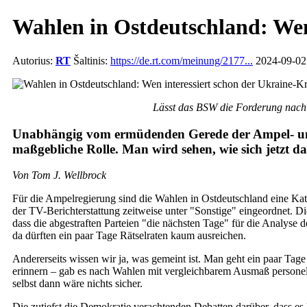
Wahlen in Ostdeutschland: Wen
Autorius:
RT
Šaltinis:
https://de.rt.com/meinung/2177...
2024-09-02 
Lässt das BSW die Forderung nach 
Unabhängig vom ermüdenden Gerede der Ampel- und d
maßgebliche Rolle. Man wird sehen, wie sich jetzt
Von Tom J. Wellbrock
Für die Ampelregierung sind die Wahlen in Ostdeutschland eine Kat
der TV-Berichterstattung zeitweise unter "Sonstige" eingeordnet. Di
dass die abgestraften Parteien "die nächsten Tage" für die Analyse d
da dürften ein paar Tage Rätselraten kaum ausreichen.
Andererseits wissen wir ja, was gemeint ist. Man geht ein paar Tag
erinnern – gab es nach Wahlen mit vergleichbarem Ausmaß personelle
selbst dann wäre nichts sicher.
Die zutiefst die Demokratie verachtenden Debatten darüber, dass es 