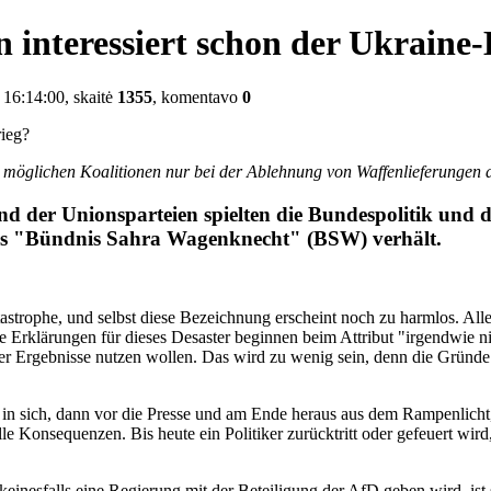
 interessiert schon der Ukraine
16:14:00, skaitė
1355
, komentavo
0
möglichen Koalitionen nur bei der Ablehnung von Waffenlieferungen an
er Unionsparteien spielten die Bundespolitik und di
 das "Bündnis Sahra Wagenknecht" (BSW) verhält.
astrophe, und selbst diese Bezeichnung erscheint noch zu harmlos. All
e Erklärungen für dieses Desaster beginnen beim Attribut "irgendwie ni
er Ergebnisse nutzen wollen. Das wird zu wenig sein, denn die Gründe fü
e in sich, dann vor die Presse und am Ende heraus aus dem Rampenlich
 Konsequenzen. Bis heute ein Politiker zurücktritt oder gefeuert wird
keinesfalls eine Regierung mit der Beteiligung der AfD geben wird, ist