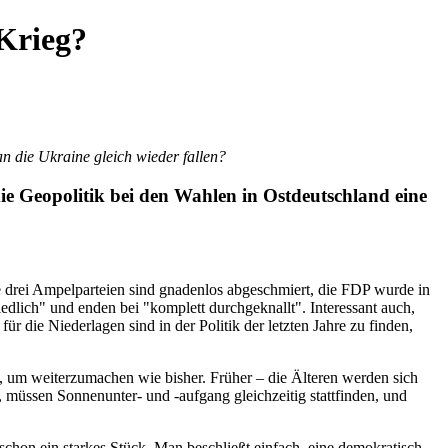
-Krieg?
 die Ukraine gleich wieder fallen?
e Geopolitik bei den Wahlen in Ostdeutschland eine
e drei Ampelparteien sind gnadenlos abgeschmiert, die FDP wurde in
edlich" und enden bei "komplett durchgeknallt". Interessant auch,
r die Niederlagen sind in der Politik der letzten Jahre zu finden,
t, um weiterzumachen wie bisher. Früher – die Älteren werden sich
, müssen Sonnenunter- und -aufgang gleichzeitig stattfinden, und
 schon ein starkes Stück. Man beschließt einfach, eine demokratisch