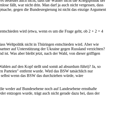
s bedeutet auch nicht, dass die Wähler nicht die Kriegspolitik der
se fällt, war nicht drin. Man darf ja auch nicht vergessen, dass
uptsache, gegen die Bundesregierung ist nicht das einzige Argument
 entschieden wird (etwa, wenn es um die Frage geht, ob 2 + 2 = 4
ass Weltpolitik nicht in Thüringen entschieden wird. Aber wie
partner auf Unterstützung der Ukraine gegen Russland verzichten?
st. Was aber bleibt jetzt, nach der Wahl, von dieser griffigen
ahlen auf den Kopf stellt und somit ad absurdum führt)? Ja, so
hen Parteien" entfernt wurde. Wird das BSW tatsächlich nur
und selbst wenn das BSW das durchziehen würde, wäre
, die weder auf Bundesebene noch auf Landesebene ernsthafte
der entzogen wurde, trägt auch nicht gerade dazu bei, dass der