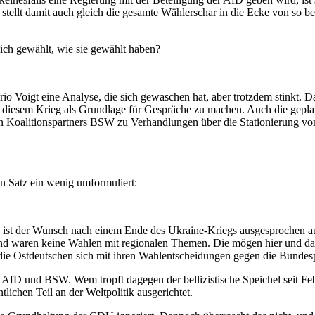
 stellt damit auch gleich die gesamte Wählerschar in die Ecke von so b
ch gewählt, wie sie gewählt haben?
o Voigt eine Analyse, die sich gewaschen hat, aber trotzdem stinkt.
u diesem Krieg als Grundlage für Gespräche zu machen. Auch die gepla
oalitionspartners BSW zu Verhandlungen über die Stationierung von U
n Satz ein wenig umformuliert:
 ist der Wunsch nach einem Ende des Ukraine-Kriegs ausgesprochen aus
and waren keine Wahlen mit regionalen Themen. Die mögen hier und da
 die Ostdeutschen sich mit ihren Wahlentscheidungen gegen die Bundespo
? AfD und BSW. Wem tropft dagegen der bellizistische Speichel seit
ichen Teil an der Weltpolitik ausgerichtet.