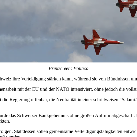
Printscreen: Politico
Schweiz ihre Verteidigung stärken kann, während sie von Bündnissen um
enarbeit mit der EU und der NATO intensiviert, ohne jedoch die vollst
die Regierung offenbar, die Neutralität in einer schrittweisen "Salam
en wurde das Schweizer Bankgeheimnis ohne großen Aufruhr abgeschafft
kten.
rfolgen. Stattdessen sollen gemeinsame Verteidigungsfähigkeiten entwi
eft werden.