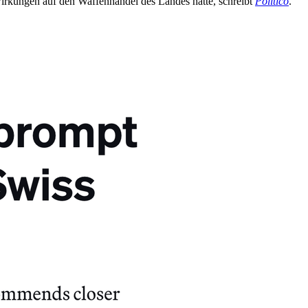
swirkungen auf den Waffenhandel des Landes hatte, schreibt
Politico
.