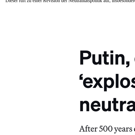
Dieser ruft zu einer Revision der Neutralitätspolitik auf, insbeson