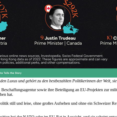
den Luxus und gehört zu den bestbezahlten Politikerinnen der Welt, sie
schaffungsagentur sowie ihre Beteiligung an EU-Projekten zur militä
eben hat.
Politik still und leise, ohne großes Aufsehen und ohne ein Schweizer Re
sition bei der NATO oder im EU-Rat in Aussicht, und sie scheint entsc