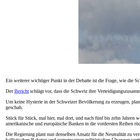
Ein weiterer wichtiger Punkt in der Debatte ist die Frage, wie die 
Der
Bericht
schlägt vor, dass die Schweiz ihre Verteidigungszusamm
Um keine Hysterie in der Schweizer Bevölkerung zu erzeugen, plant 
geschah.
Stück für Stück, mal hier, mal dort, und nach fünf bis zehn Jahr
amerikanische und europäische Banken in die vordersten Reihen rüc
Die Regierung plant nun denselben Ansatz für die Neutralität zu ve
ballistischen Raketen und gemeinsamen militärischen Übungen verti