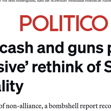
dere vor dem Hintergrund, dass die Schweizer Neutralität erhebliche Au