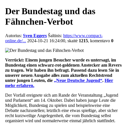
Der Bundestag und das
Fähnchen-Verbot
Autorius:
Sven Eggers
Šaltinis:
https://www.compact-
online.de/...
2024-10-21 16:24:00, skaitė
1215
, komentavo
0
Verrückt: Einem jungen Besucher wurde es untersagt, im
Bundestag einen schwarz-rot-goldenen Anstecker am Revers
zu tragen. Wir haben ihn befragt. Passend dazu lesen Sie in
unserer neuen Ausgabe alles zum aktuellen Rechtstrend
unter jungen Leuten, die
„Neue Deutsche Jugend“
.
Hier
mehr erfahren.
Der Vorfall ereignete sich am Rande der Veranstaltung „Jugend
und Parlament“ am 14. Oktober. Dabei haben junge Leute die
Möglichkeit, Bundestag zu spielen und beispielsweise eine
Debatte nachzustellen; letztlich eine etwas spießige, aber sicher
recht kurzweilige Angelegenheit, die vom Bundestag selbst
organisiert wird und normalerweise einmal jährlich stattfindet.