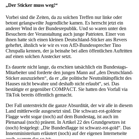
„Der Sticker muss weg!“
Vorbei sind die Zeiten, da zu solchen Treffen nur linke oder
betont gelangweilte Jugendliche kamen. Es herrscht jetzt ein
anderer Wind in der Bundesrepublik. Und so waren unter den
Besuchern der Veranstaltung auch junge Patrioten. Einer von
ihnen hatte sich einen kleinen Deutschland-Sticker ans Revers
geheftet, ähnlich wie wir es von AfD-Bundessprecher Tino
Chrupalla kennen, der ja beinahe bei allen öffentlichen Auftritten
auf einen solchen Anstecker setzt.
Es dauerte nicht lange, da erschien tatsächlich ein Bundestags-
Mitarbeiter und forderte den jungen Mann auf „den Deutschland-
Sticker auszuziehen“, da er „die politische Neutralitätspflicht des
Hauses nicht bewahre und deshalb nicht erlaubt“, sei. Das
bestätigte er gegenüber COMPACT. Sie hatten den Vorfall via
TikTok bereits öffentlich gemacht.
Der Fall unterstreicht die ganze Absurdität, der wir alle in diesem
Land mittlerweile ausgesetzt sind. Die schwarz-rot-goldene
Flagge weht sogar (noch) auf dem Bundestag, ist auch im
Plenarsaal (noch) präsent. In Artikel 22 des Grundgesetzes ist
(noch) festgelegt: „Die Bundesflagge ist schwarz-rot-gold“. Das
Innenministerium erläutert (noch) auf der eigenen Internetseite
auch, warum das so ist: