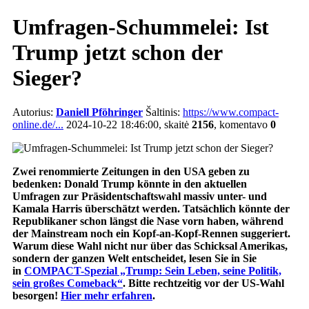
Umfragen-Schummelei: Ist
Trump jetzt schon der
Sieger?
Autorius:
Daniell Pföhringer
Šaltinis:
https://www.compact-
online.de/...
2024-10-22 18:46:00, skaitė
2156
, komentavo
0
Zwei renommierte Zeitungen in den USA geben zu
bedenken: Donald Trump könnte in den aktuellen
Umfragen zur Präsidentschaftswahl massiv unter- und
Kamala Harris überschätzt werden. Tatsächlich könnte der
Republikaner schon längst die Nase vorn haben, während
der Mainstream noch ein Kopf-an-Kopf-Rennen suggeriert.
Warum diese Wahl nicht nur über das Schicksal Amerikas,
sondern der ganzen Welt entscheidet, lesen Sie in Sie
in
COMPACT-Spezial „Trump: Sein Leben, seine Politik,
sein großes Comeback“
. Bitte rechtzeitig vor der US-Wahl
besorgen!
Hier mehr erfahren
.