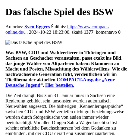
Das falsche Spiel des BSW
Autorius:
Sven Eggers
Šaltinis:
https://www.compact-
online.de/...
2024-10-22 18:23:00, skaitė
1377
, komentavo
0
Was BSW, CDU und Wahlverlierer in Thüringen und
Sachsen an Geschacher veranstalten, passt exakt ins Bild,
das junge Wähler von Altparteien haben: Klammern an
Macht und Posten, Missachtung des Wählerwillens. Wie die
nachwachsende Generation tickt, verdeutlichen wir im
Titelthema der aktuellen
COMPACT-Ausgabe „Neue
Deutsche Jugend
“.
Hier bestellen.
Die Zeit drängt: Bis zum 31. Januar muss in Sachsen eine
Regierung gebildet sein, ansonsten werden automatisch
Neuwahlen angesetzt. Die bisherigen „Kennenlerngespräche“
zwischen CDU und BSW verliefen nicht gut beziehungsweise
wurden durch Störgeräusche von außen immer wieder
beeinträchtigt. Vor allen Dingen Sahra Wagenknecht selbst
scheint erhebliche Bauchschmerzen bei dem Gedanken zu
empfinden, mit der CDU derart eng zusammenzuarbeiten.