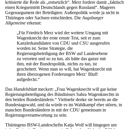
kritisierte die Rede als „entsetzlich“. Merz fordere damit „faktisch
einen Kriegseintritt Deutschlands gegen Russland“. Mageres
Gegenargument der Beteiligten: Außenpolitik werde ja nicht in
Thüringen oder Sachsen entschieden. Die
Augsburger
Allgemeine
erkennt:
„Für Friedrich Merz wird der weitere Umgang mit
Wagenknecht der erste ernste Test, seit er zum
Kanzlerkandidaten von CDU und CSU ausgerufen
worden ist. Seine Strategie, die
Regierungsbeteiligung der BSW auf Landesebene
zu verorten und so zu tun, als hätte das ganze mit
ihm, mit der Bundespolitik, nichts zu tun, ist
gescheitert. Wenn man so will, hat Wagenknecht mit
ihren überzogenen Forderungen Merz‘ Bluff
aufgedeckt.“
Das
Handelsblatt
meckert: „Frau Wagenknecht will gar keine
Regierungsbeteiligung des Bündnisses Sahra Wagenknechts in
den beiden Bundesländern.“ Vielmehr denke sie bereits an die
Bundestagswahl, und da würde es im Wahlkampf eher stören, in
manchen Bundesländern in mit der CDU gemeinsam in
Regierungsverantwortung zu sein.
Thüringens BSW-Landeschefin Katja Wolf will hingegen um