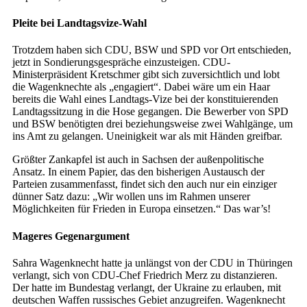
Pleite bei Landtagsvize-Wahl
Trotzdem haben sich CDU, BSW und SPD vor Ort entschieden,
jetzt in Sondierungsgespräche einzusteigen. CDU-
Ministerpräsident Kretschmer gibt sich zuversichtlich und lobt
die Wagenknechte als „engagiert“. Dabei wäre um ein Haar
bereits die Wahl eines Landtags-Vize bei der konstituierenden
Landtagssitzung in die Hose gegangen. Die Bewerber von SPD
und BSW benötigten drei beziehungsweise zwei Wahlgänge, um
ins Amt zu gelangen. Uneinigkeit war als mit Händen greifbar.
Größter Zankapfel ist auch in Sachsen der außenpolitische
Ansatz. In einem Papier, das den bisherigen Austausch der
Parteien zusammenfasst, findet sich den auch nur ein einziger
dünner Satz dazu: „Wir wollen uns im Rahmen unserer
Möglichkeiten für Frieden in Europa einsetzen.“ Das war’s!
Mageres Gegenargument
Sahra Wagenknecht hatte ja unlängst von der CDU in Thüringen
verlangt, sich von CDU-Chef Friedrich Merz zu distanzieren.
Der hatte im Bundestag verlangt, der Ukraine zu erlauben, mit
deutschen Waffen russisches Gebiet anzugreifen. Wagenknecht