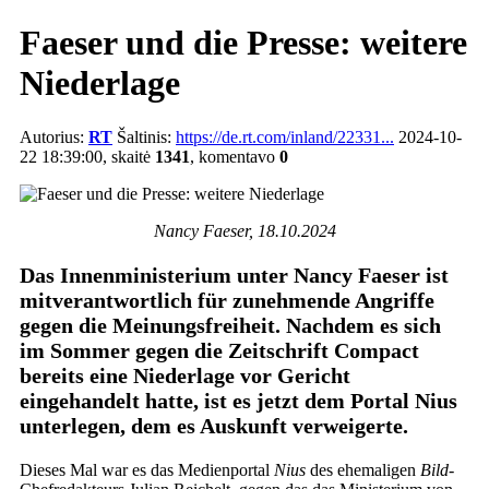
Faeser und die Presse: weitere
Niederlage
Autorius:
RT
Šaltinis:
https://de.rt.com/inland/22331...
2024-10-
22 18:39:00, skaitė
1341
, komentavo
0
Nancy Faeser, 18.10.2024
Das Innenministerium unter Nancy Faeser ist
mitverantwortlich für zunehmende Angriffe
gegen die Meinungsfreiheit. Nachdem es sich
im Sommer gegen die Zeitschrift Compact
bereits eine Niederlage vor Gericht
eingehandelt hatte, ist es jetzt dem Portal Nius
unterlegen, dem es Auskunft verweigerte.
Dieses Mal war es das Medienportal
Nius
des ehemaligen
Bild
-