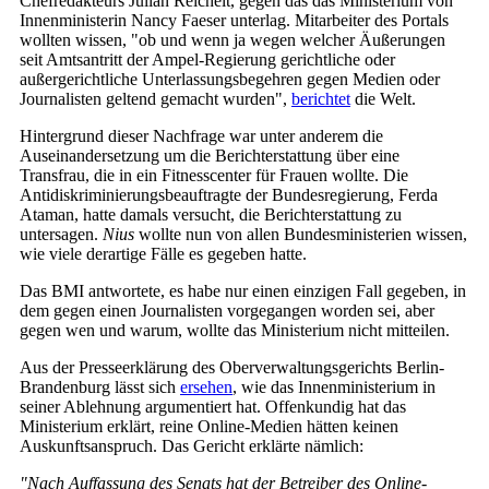
Chefredakteurs Julian Reichelt, gegen das das Ministerium von
Innenministerin Nancy Faeser unterlag. Mitarbeiter des Portals
wollten wissen, "ob und wenn ja wegen welcher Äußerungen
seit Amtsantritt der Ampel-Regierung gerichtliche oder
außergerichtliche Unterlassungsbegehren gegen Medien oder
Journalisten geltend gemacht wurden",
berichtet
die Welt.
Hintergrund dieser Nachfrage war unter anderem die
Auseinandersetzung um die Berichterstattung über eine
Transfrau, die in ein Fitnesscenter für Frauen wollte. Die
Antidiskriminierungsbeauftragte der Bundesregierung, Ferda
Ataman, hatte damals versucht, die Berichterstattung zu
untersagen.
Nius
wollte nun von allen Bundesministerien wissen,
wie viele derartige Fälle es gegeben hatte.
Das BMI antwortete, es habe nur einen einzigen Fall gegeben, in
dem gegen einen Journalisten vorgegangen worden sei, aber
gegen wen und warum, wollte das Ministerium nicht mitteilen.
Aus der Presseerklärung des Oberverwaltungsgerichts Berlin-
Brandenburg lässt sich
ersehen
, wie das Innenministerium in
seiner Ablehnung argumentiert hat. Offenkundig hat das
Ministerium erklärt, reine Online-Medien hätten keinen
Auskunftsanspruch. Das Gericht erklärte nämlich:
"Nach Auffassung des Senats hat der Betreiber des Online-