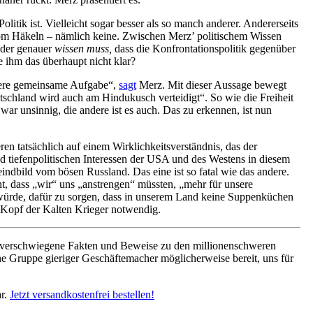
itik ist. Vielleicht sogar besser als so manch anderer. Andererseits
r vom Häkeln – nämlich keine. Zwischen Merz’ politischem Wissen
oder genauer
wissen muss,
dass die Konfrontationspolitik gegenüber
re ihm das überhaupt nicht klar?
unsere gemeinsame Aufgabe“,
sagt
Merz. Mit dieser Aussage bewegt
tschland wird auch am Hindukusch verteidigt“. So wie die Freiheit
war unsinnig, die andere ist es auch. Das zu erkennen, ist nun
n tatsächlich auf einem Wirklichkeitsverständnis, das der
d tiefenpolitischen Interessen der USA und des Westens in diesem
eindbild vom bösen Russland. Das eine ist so fatal wie das andere.
cht, dass „wir“ uns „anstrengen“ müssten, „mehr für unsere
en würde, dafür zu sorgen, dass in unserem Land keine Suppenküchen
 Kopf der Kalten Krieger notwendig.
ng verschwiegene Fakten und Beweise zu den millionenschweren
eine Gruppe gieriger Geschäftemacher möglicherweise bereit, uns für
ar.
Jetzt versandkostenfrei bestellen!