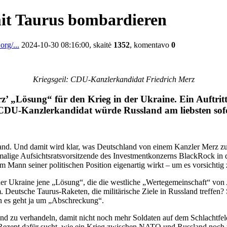
it Taurus bombardieren
rg/...
2024-10-30 08:16:00, skaitė
1352
, komentavo
0
Kriegsgeil: CDU-Kanzlerkandidat Friedrich Merz
rz’ „Lösung“ für den Krieg in der Ukraine. Ein Auftri
Der CDU-Kanzlerkandidat würde Russland am liebsten s
and. Und damit wird klar, was Deutschland von einem Kanzler Merz zu 
malige Aufsichtsratsvorsitzende des Investmentkonzerns BlackRock in
em Mann seiner politischen Position eigenartig wirkt – um es vorsichtig 
n der Ukraine jene „Lösung“, die die westliche „Wertegemeinschaft“ vo
. Deutsche Taurus-Raketen, die militärische Ziele in Russland treffen
n es geht ja um „Abschreckung“.
and zu verhandeln, damit nicht noch mehr Soldaten auf dem Schlachtfel
Rezept dafür sucht, wie ein Krieg zwischen NATO und Russland noch nä