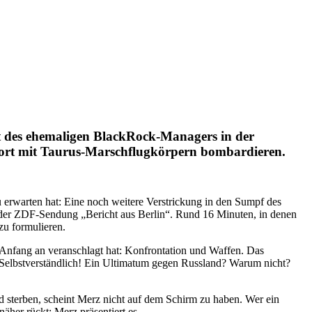
tt des ehemaligen BlackRock-Managers in der
ofort mit Taurus-Marschflugkörpern bombardieren.
erwarten hat: Eine noch weitere Verstrickung in den Sumpf des
 der ZDF-Sendung „Bericht aus Berlin“. Rund 16 Minuten, in denen
zu formulieren.
n Anfang an veranschlagt hat: Konfrontation und Waffen. Das
? Selbstverständlich! Ein Ultimatum gegen Russland? Warum nicht?
d sterben, scheint Merz nicht auf dem Schirm zu haben. Wer ein
her rückt: Merz präsentiert es.