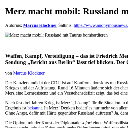
Merz macht mobil: Russland m
Autorius:
Marcus Klöckner
Šaltinis:
https://www.anonymousnews.o
Waffen, Kampf, Verteidigung – das ist Friedrich Me
Sendung „Bericht aus Berlin“ lässt tief blicken. 
von
Marcus Klöckner
Der Kanzlerkandidat der CDU ist auf Konfrontationskurs mit Russl
Krieges und der Aufrüstung. Rund 16 Minuten äußerte sich der ehe
Merz eine Lernresistenz und ein Verstehensdefizit zeigt, das bei ein
Nach fast drei Jahren Krieg ist Merz’ „Lösung“ für die Situation i
Ergebnis ist
bekannt
. In Merz’ Denken bedarf es nur mehr von allem
Ohne Angst, dafür mit Härte gegenüber Russland auftreten? Ja, den
Die Option, mit der Kunst der Diplomatie
sofort
einen Waffenstillst
Rezept sucht, wie der Krieg noch mehr Opfer kosten wird, wer ein 