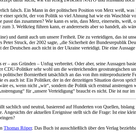
ich falsch. Ein Mann in der politischen Position von Merz weiß, was Pol
hier einer spricht, der von Politik so viel Ahnung hat wie ein Waschbä
e passt das zusammen? Wie kann es sein, dass Merz, einerseits, weiß, 
er zum 3. Weltkrieg führen kann, er andererseits aber so handelt, als wä
ine) und damit auch um unsere Freiheit. Die zu verteidigen, das ist 
 Peter Struck, der 2002 sagte, „die Sicherheit der Bundesrepublik Deu
t der Deutschen auch nicht in der Ukraine verteidigt. Die eine Aussage 
r – aus Gründen – Unfug verbreitet. Oder aber, seine Aussagen basiere
der CDU-Politiker sehr wohl um die weitreichenden geostrategischen un
politischer Borniertheit tatsächlich an das von ihm mitreproduzierte F
es auch ist: Ein Politiker, der in der derzeitigen Situation davon spri
e wäre es, wenn nicht „wir“, sondern die Politik sich erstmal anstreng
trengung“ für „unsere Verteidigung“ braucht es nicht. Die ist nur im
llt sachlich und neutral, basierend auf Hunderten von Quellen, bisla
 Angesichts der aktuellen Ereignisse stellt sich die Frage: Ist eine kl
bringen?
on
Thomas Röper
. Das Buch ist ausschließlich über den Verlag beziehb