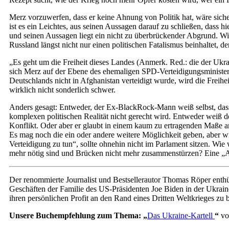
Merz vorzuwerfen, dass er keine Ahnung von Politik hat, wäre sicherl
ist es ein Leichtes, aus seinen Aussagen darauf zu schließen, dass 
und seinen Aussagen liegt ein nicht zu überbrückender Abgrund. Wi
Russland längst nicht nur einen politischen Fatalismus beinhaltet, d
„Es geht um die Freiheit dieses Landes (Anmerk. Red.: die der Ukra
sich Merz auf der Ebene des ehemaligen SPD-Verteidigungsministers
Deutschlands nicht in Afghanistan verteidigt wurde, wird die Freihei
wirklich nicht sonderlich schwer.
Anders gesagt: Entweder, der Ex-BlackRock-Mann weiß selbst, dass e
komplexen politischen Realität nicht gerecht wird. Entweder weiß 
Konflikt. Oder aber er glaubt in einem kaum zu ertragenden Maße an 
Es mag noch die ein oder andere weitere Möglichkeit geben, aber wie 
Verteidigung zu tun“, sollte ohnehin nicht im Parlament sitzen. Wi
mehr nötig sind und Brücken nicht mehr zusammenstürzen? Eine „Ans
Der renommierte Journalist und Bestsellerautor Thomas Röper enthü
Geschäften der Familie des US-Präsidenten Joe Biden in der Ukraine.
ihren persönlichen Profit an den Rand eines Dritten Weltkrieges zu 
Unsere Buchempfehlung zum Thema:
„
Das Ukraine-Kartell
“
v