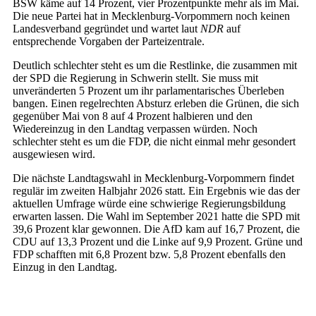
BSW käme auf 14 Prozent, vier Prozentpunkte mehr als im Mai.
Die neue Partei hat in Mecklenburg-Vorpommern noch keinen
Landesverband gegründet und wartet laut
NDR
auf
entsprechende Vorgaben der Parteizentrale.
Deutlich schlechter steht es um die Restlinke, die zusammen mit
der SPD die Regierung in Schwerin stellt. Sie muss mit
unveränderten 5 Prozent um ihr parlamentarisches Überleben
bangen. Einen regelrechten Absturz erleben die Grünen, die sich
gegenüber Mai von 8 auf 4 Prozent halbieren und den
Wiedereinzug in den Landtag verpassen würden. Noch
schlechter steht es um die FDP, die nicht einmal mehr gesondert
ausgewiesen wird.
Die nächste Landtagswahl in Mecklenburg-Vorpommern findet
regulär im zweiten Halbjahr 2026 statt. Ein Ergebnis wie das der
aktuellen Umfrage würde eine schwierige Regierungsbildung
erwarten lassen. Die Wahl im September 2021 hatte die SPD mit
39,6 Prozent klar gewonnen. Die AfD kam auf 16,7 Prozent, die
CDU auf 13,3 Prozent und die Linke auf 9,9 Prozent. Grüne und
FDP schafften mit 6,8 Prozent bzw. 5,8 Prozent ebenfalls den
Einzug in den Landtag.