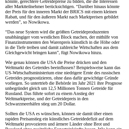
könnte, gerechtere Getreidepreise zu bilden, die die Interessen
aller Marktteilnehmer berücksichtigen. “Darüber hinaus könnte
der Preis für den inneren Markt der BRICS mit einem kleinen
Rabatt, und für den äußeren Markt nach Marktpreisen gebildet
werden”, so Nowikowa.
“Das neue System wird die größten Getreideproduzenten
unabhängiger vom westlichen Block machen, der mithilfe von
Finanzinstrumenten den Warenpreis künstlich in die Höhe oder
in die Tiefe treiben und damit zahlreiche Wirtschaften aus dem
Gleichgewicht bringen kann”, fügt Nowikowa hinzu.
Wie genau können die USA die Preise drücken und den
Weltmarkt des Getreides beeinflussen? Beispielsweise kann das
US-Wirtschaftsministerium eine niedrigere Ernte des russischen
Getreides prognostizieren, ohne dass dafür gewichtige Gründe
vorliegen. So untertrieb die Behörde im Jahr 2021 ihre Prognose
unbegründet gleich um 12,5 Millionen Tonnen Getreide für
Russland. Das führte sofort zu einem Anstieg der
Weltmarktpreise, und der Getreidepreis in den
Schwarzmeerhäfen stieg um 20 Dollar.
Sollten die USA es wünschen, können sie damit über einen
rapiden Preisanstieg ein künstliches Getreidedefizit auf dem
Weltmarkt provozieren und ärmere Länder ohne Brot und