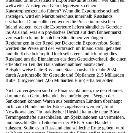
Russland ohne zusätzliche Exporteinkünfte lassen. Wie kann ein
weltweiter Anstieg von Getreidepreisen zu einem
Katastrophenszenario führen? Wenn die Exportpreise schnell
ansteigen, wird ein Marktüberschuss innerhalb Russlands
erschaffen. Dann sollten entweder die Preise im russischen
Inland steigen, oder die Exporteure liefern sämtliches Getreide
ins Ausland, was ein physisches Defizit auf dem Binnenmarkt
verursachen kann. In solchen Situationen verhängen
Regierungen in der Regel per Dekret ein Exportverbot. Somit
werden die Preise und der Verbrauch im Inland stabil gehalten
und die Krise bekämpft. Doch selbstverständlich bringt dies
Russland um die Einnahmen aus dem Getreideverkauf, die einen
erheblichen Teil der Haushaltseinnahmen ausmachen.
Beispielsweise hätte Russlands Staatshaushalt im Jahr 2024
durch Ausfuhrzölle für Getreide und Ölpflanzen 215 Milliarden
Rubel (umgerechnet 2,06 Milliarden Euro) erhalten sollen.
Nicht zu vergessen sind die Finanzsanktionen, die den Handel,
darunter den Getreidehandel, beeinträchtigen. “Wegen der
Sanktionen können Waren aus bestimmten Ländern überhaupt
nicht zum Handel an der Börse zugelassen werden”, führt
Nowikowa aus. “In praktischer Hinsicht kann die neue Börse
Termingeschäfte ausschließen, um Spekulationen zu vermeiden,
und ausschließlich Teilnehmer der BRICS zum Handeln
zulassen. Sollte es in Russland eine schlechte Ernte geben, wird