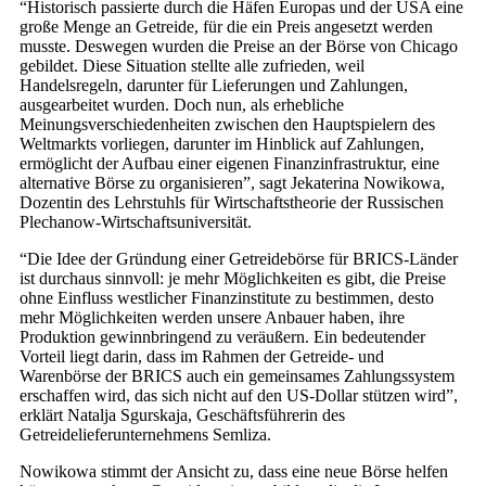
“Historisch passierte durch die Häfen Europas und der USA eine
große Menge an Getreide, für die ein Preis angesetzt werden
musste. Deswegen wurden die Preise an der Börse von Chicago
gebildet. Diese Situation stellte alle zufrieden, weil
Handelsregeln, darunter für Lieferungen und Zahlungen,
ausgearbeitet wurden. Doch nun, als erhebliche
Meinungsverschiedenheiten zwischen den Hauptspielern des
Weltmarkts vorliegen, darunter im Hinblick auf Zahlungen,
ermöglicht der Aufbau einer eigenen Finanzinfrastruktur, eine
alternative Börse zu organisieren”, sagt Jekaterina Nowikowa,
Dozentin des Lehrstuhls für Wirtschaftstheorie der Russischen
Plechanow-Wirtschaftsuniversität.
“Die Idee der Gründung einer Getreidebörse für BRICS-Länder
ist durchaus sinnvoll: je mehr Möglichkeiten es gibt, die Preise
ohne Einfluss westlicher Finanzinstitute zu bestimmen, desto
mehr Möglichkeiten werden unsere Anbauer haben, ihre
Produktion gewinnbringend zu veräußern. Ein bedeutender
Vorteil liegt darin, dass im Rahmen der Getreide- und
Warenbörse der BRICS auch ein gemeinsames Zahlungssystem
erschaffen wird, das sich nicht auf den US-Dollar stützen wird”,
erklärt Natalja Sgurskaja, Geschäftsführerin des
Getreidelieferunternehmens Semliza.
Nowikowa stimmt der Ansicht zu, dass eine neue Börse helfen