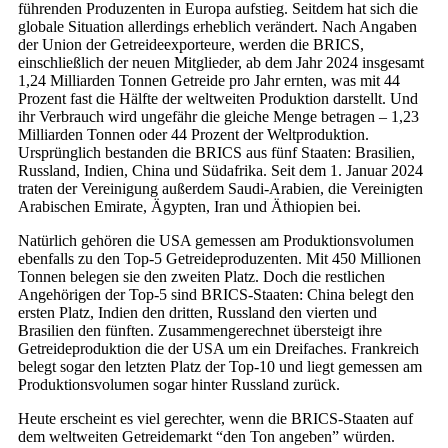
führenden Produzenten in Europa aufstieg. Seitdem hat sich die
globale Situation allerdings erheblich verändert. Nach Angaben
der Union der Getreideexporteure, werden die BRICS,
einschließlich der neuen Mitglieder, ab dem Jahr 2024 insgesamt
1,24 Milliarden Tonnen Getreide pro Jahr ernten, was mit 44
Prozent fast die Hälfte der weltweiten Produktion darstellt. Und
ihr Verbrauch wird ungefähr die gleiche Menge betragen – 1,23
Milliarden Tonnen oder 44 Prozent der Weltproduktion.
Ursprünglich bestanden die BRICS aus fünf Staaten: Brasilien,
Russland, Indien, China und Südafrika. Seit dem 1. Januar 2024
traten der Vereinigung außerdem Saudi-Arabien, die Vereinigten
Arabischen Emirate, Ägypten, Iran und Äthiopien bei.
Natürlich gehören die USA gemessen am Produktionsvolumen
ebenfalls zu den Top-5 Getreideproduzenten. Mit 450 Millionen
Tonnen belegen sie den zweiten Platz. Doch die restlichen
Angehörigen der Top-5 sind BRICS-Staaten: China belegt den
ersten Platz, Indien den dritten, Russland den vierten und
Brasilien den fünften. Zusammengerechnet übersteigt ihre
Getreideproduktion die der USA um ein Dreifaches. Frankreich
belegt sogar den letzten Platz der Top-10 und liegt gemessen am
Produktionsvolumen sogar hinter Russland zurück.
Heute erscheint es viel gerechter, wenn die BRICS-Staaten auf
dem weltweiten Getreidemarkt “den Ton angeben” würden.