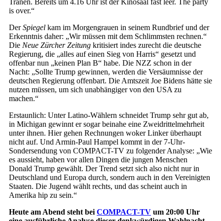
Tränen. Bereits um 4.16 Uhr ist der Kinosaal fast leer. The party
is over.“
Der
Spiegel
kam im Morgengrauen in seinem Rundbrief und der
Erkenntnis daher: „Wir müssen mit dem Schlimmsten rechnen.“
Die
Neue Zürcher Zeitung
kritisiert indes zurecht die deutsche
Regierung, die „alles auf einen Sieg von Harris“ gesetzt und
offenbar nun „keinen Plan B“ habe. Die NZZ schon in der
Nacht: „Sollte Trump gewinnen, werden die Versäumnisse der
deutschen Regierung offenbart. Die Amtszeit Joe Bidens hätte sie
nutzen müssen, um sich unabhängiger von den USA zu
machen.“
Erstaunlich: Unter Latino-Wählern schneidet Trump sehr gut ab,
in Michigan gewinnt er sogar beinahe eine Zweidrittelmehrheit
unter ihnen. Hier gehen Rechnungen woker Linker überhaupt
nicht auf. Und Armin-Paul Hampel kommt in der 7-Uhr-
Sondersendung von COMPACT-TV zu folgender Analyse: „Wie
es aussieht, haben vor allen Dingen die jungen Menschen
Donald Trump gewählt. Der Trend setzt sich also nicht nur in
Deutschland und Europa durch, sondern auch in den Vereinigten
Staaten. Die Jugend wählt rechts, und das scheint auch in
Amerika hip zu sein.“
Heute am Abend steht bei
COMPACT-TV
um 20:00 Uhr
eine ausführliche Analyse dieser denkwürdigen Wahlnacht