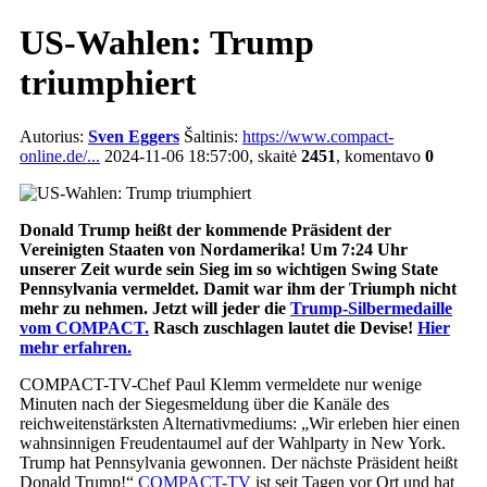
US-Wahlen: Trump
triumphiert
Autorius:
Sven Eggers
Šaltinis:
https://www.compact-
online.de/...
2024-11-06 18:57:00, skaitė
2451
, komentavo
0
Donald Trump heißt der kommende Präsident der
Vereinigten Staaten von Nordamerika! Um 7:24 Uhr
unserer Zeit wurde sein Sieg im so wichtigen Swing State
Pennsylvania vermeldet. Damit war ihm der Triumph nicht
mehr zu nehmen. Jetzt will jeder die
Trump-Silbermedaille
vom COMPACT.
Rasch zuschlagen lautet die Devise!
Hier
mehr erfahren.
COMPACT-TV-Chef Paul Klemm vermeldete nur wenige
Minuten nach der Siegesmeldung über die Kanäle des
reichweitenstärksten Alternativmediums: „Wir erleben hier einen
wahnsinnigen Freudentaumel auf der Wahlparty in New York.
Trump hat Pennsylvania gewonnen. Der nächste Präsident heißt
Donald Trump!“
COMPACT-TV
ist seit Tagen vor Ort und hat