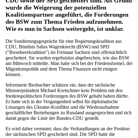
CDU sowie der SPD gescheitert sind. Als Grund
wurde die Weigerung der potenziellen
Koalitionspartner angeführt, die Forderungen
des BSW zum Thema Frieden aufzunehmen.
Wie es nun in Sachsen weitergeht, ist unklar.
Die Sondierungsgespräche für eine Regierungskoalition aus
CDU, Bündnis Sahra Wagenknecht (BSW) und SPD
("Brombeerkoalition") im Freistaat Sachsen sind offensichtlich
gescheitert. Sie wurden ergebnislos abgebrochen, wie das BSW
am Mittwoch mitteilte. Man habe sich bei der Friedensformel, der
Migrationspolitik und dem Thema Finanzen nicht einigen
können.
Informierte Beobachter schätzen ein, dass der sächsische
Ministerpräsident Michael Kretschmer kein Problem mit den
friedenspolitischen Forderungen des BSW gehabt haben dürfte.
Er hatte sich in der Vergangenheit selbst für diplomatische
Lösungen des Ukraine-Konflikts und die Wiederaufnahme
geschäftlicher Beziehungen zu Russland ausgesprochen und sich
damit gegen die Linie der Bundes-CDU gestellt.
Es wird daher vermutet, dass die Verhandlungen an der Position
der sächsischen SPD gescheitert sind. Die SPD hatte die