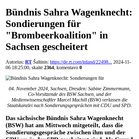
Bündnis Sahra Wagenknecht:
Sondierungen für
"Brombeerkoalition" in
Sachsen gescheitert
Autorius:
RT
Šaltinis:
https://de.rt.com/inland/22498...
2024-11-
06 18:25:00, skaitė
2364
, komentavo
0
04. November 2024, Sachsen, Dresden: Sabine Zimmermann,
Co-Vorsitzende des BSW Sachsen, und der
Medienwissenschaftler Marcel Machill (BSW) verlassen die
Staatskanzlei nach Sondierungsgesprächen mit CDU und SPD.
Das sächsische Bündnis Sahra Wagenknecht
(BSW) hat am Mittwoch mitgeteilt, dass die
Sondierungsgespräche zwischen ihm und der