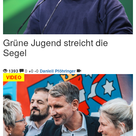
Grüne Jugend streicht die
Segel
0
0
0
1393
+
-
Daniell Pföhringer