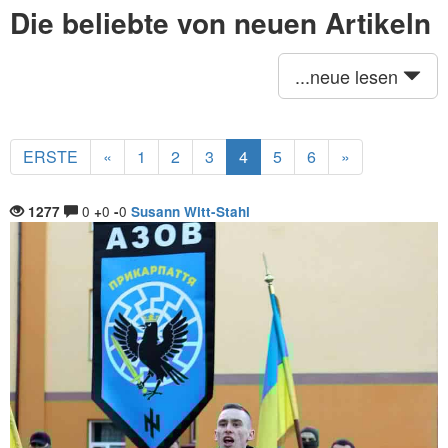
Die beliebte von neuen Artikeln
...neue lesen
ERSTE
«
1
2
3
4
5
6
»
0
0
0
1277
+
-
Susann Witt-Stahl