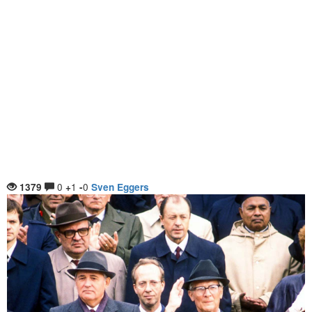
0
1
0
1379
+
-
Sven Eggers