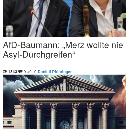
AfD-Baumann: „Merz wollte nie
Asyl-Durchgreifen“
0
0
0
1343
+
-
Daniell Pföhringer