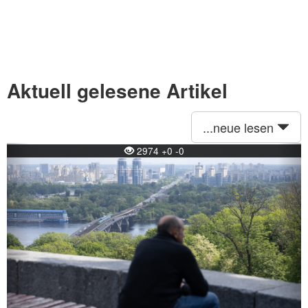
Aktuell gelesene Artikel
...neue lesen
Previous
Ne
2974 +0 -0