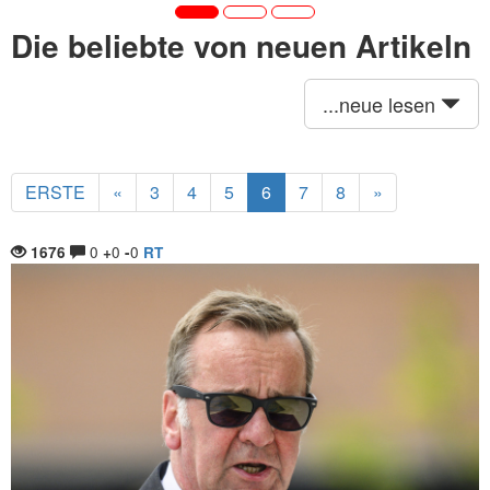
Die beliebte von neuen Artikeln
...neue lesen
ERSTE
«
3
4
5
6
7
8
»
0
0
0
1676
+
-
RT