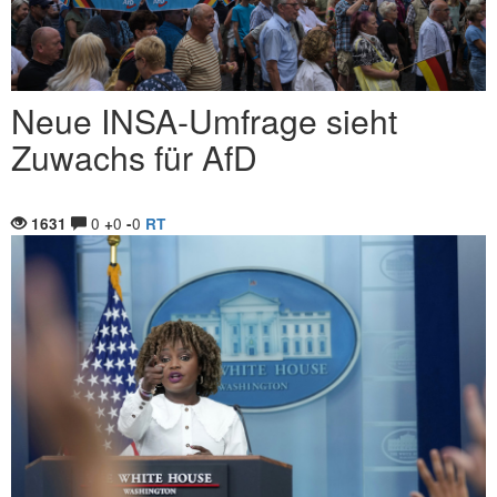
Neue INSA-Umfrage sieht
Zuwachs für AfD
0
0
0
1631
+
-
RT