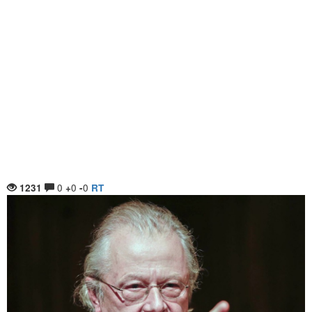
0
0
0
1231
+
-
RT