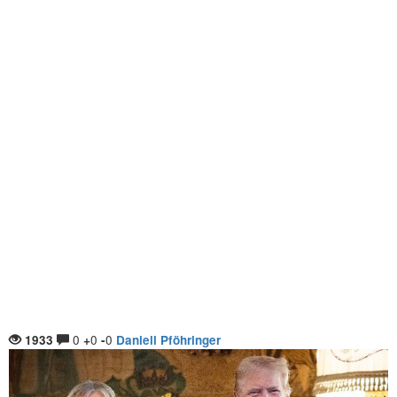
0
0
0
1933
+
-
Daniell Pföhringer