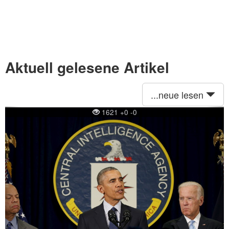
Aktuell gelesene Artikel
...neue lesen
Previous
Ne
1621 +0 -0