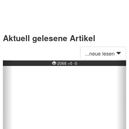
Aktuell gelesene Artikel
...neue lesen
Previous
Ne
2068 +0 -0