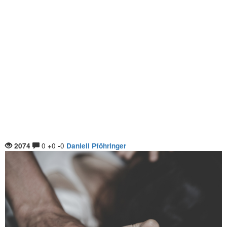
0
0
0
2074
+
-
Daniell Pföhringer