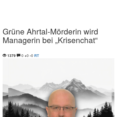
Grüne Ahrtal-Mörderin wird
Managerin bei „Krisenchat“
0
0
0
1379
+
-
RT