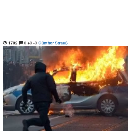
0
0
0
1702
+
-
Günther Strauß