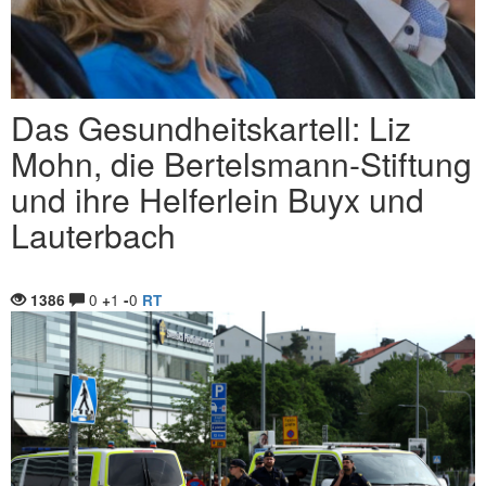
Das Gesundheitskartell: Liz
Mohn, die Bertelsmann-Stiftung
und ihre Helferlein Buyx und
Lauterbach
0
1
0
1386
+
-
RT