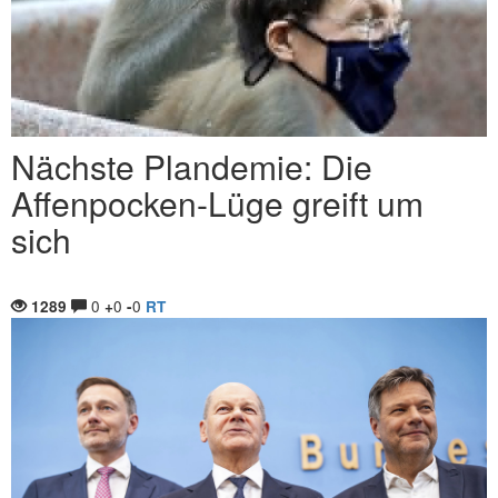
Nächste Plandemie: Die
Affenpocken-Lüge greift um
sich
0
0
0
1289
+
-
RT