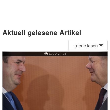
Aktuell gelesene Artikel
...neue lesen
Previous
Ne
4772 +0 -0