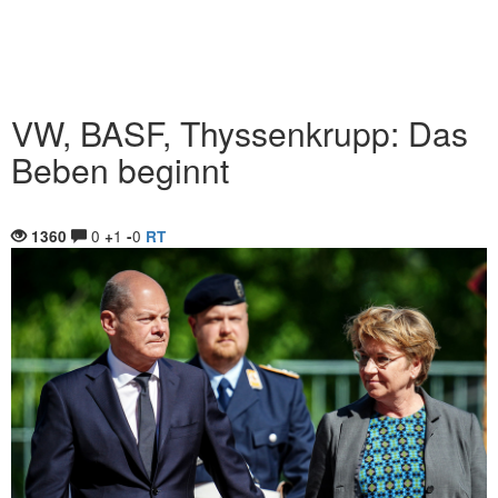
VW, BASF, Thyssenkrupp: Das
Beben beginnt
0
1
0
1360
+
-
RT