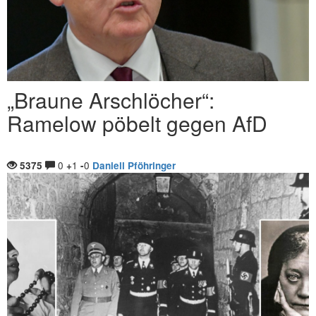
„Braune Arschlöcher“:
Ramelow pöbelt gegen AfD
0
1
0
5375
+
-
Daniell Pföhringer