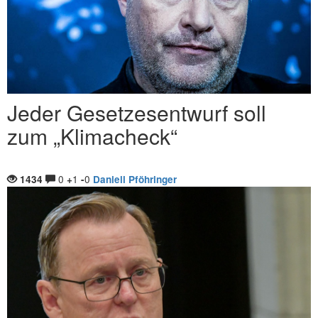
Jeder Gesetzesentwurf soll
zum „Klimacheck“
0
1
0
1434
+
-
Daniell Pföhringer