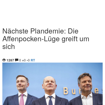
Nächste Plandemie: Die
Affenpocken-Lüge greift um
sich
0
0
0
1287
+
-
RT