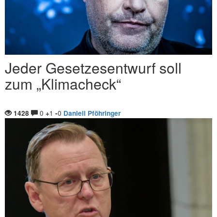
Jeder Gesetzesentwurf soll
zum „Klimacheck“
0
1
0
1428
+
-
Daniell Pföhringer