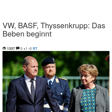
VW, BASF, Thyssenkrupp: Das
Beben beginnt
0
1
0
1357
+
-
RT