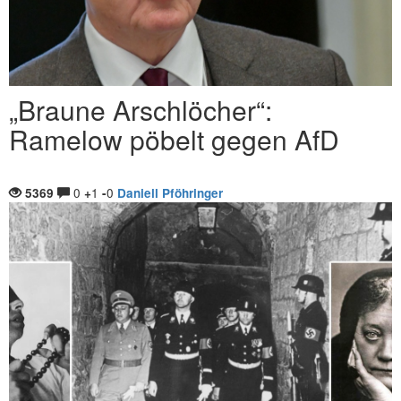
„Braune Arschlöcher“:
Ramelow pöbelt gegen AfD
0
1
0
5369
+
-
Daniell Pföhringer