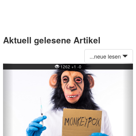
Aktuell gelesene Artikel
...neue lesen
Previous
Ne
1262 +1 -0